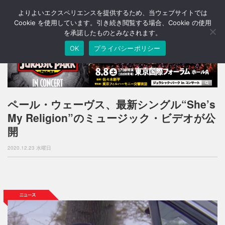
よりよいエクスペリエンスを提供するため、当ウェブサイトでは
T
o
Cookie を使用しています。引き続き閲覧する場合、Cookie の使用
g
を承諾したものとみなされます。
g
OK
プライバシーポリシー
l
e
n
a
v
i
ペール・ウェーヴス、最新シングル“She’s
g
My Religion”のミュージック・ビデオが公
a
t
開
i
o
2020.12.23 水曜日
n