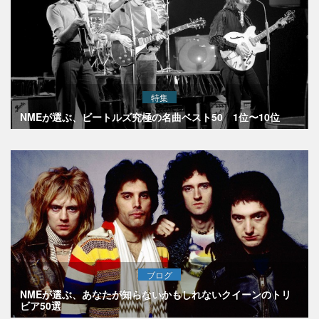
特集
NMEが選ぶ、ビートルズ究極の名曲ベスト50 1位〜10位
ブログ
NMEが選ぶ、あなたが知らないかもしれないクイーンのトリ
ビア50選