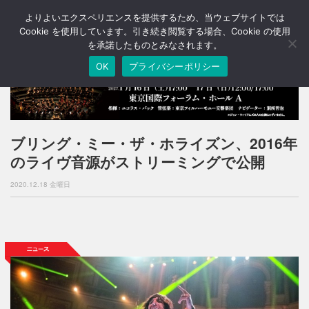
よりよいエクスペリエンスを提供するため、当ウェブサイトでは
T
o
Cookie を使用しています。引き続き閲覧する場合、Cookie の使用
g
を承諾したものとみなされます。
g
OK
プライバシーポリシー
l
e
n
a
v
i
ブリング・ミー・ザ・ホライズン、2016年
g
のライヴ音源がストリーミングで公開
a
t
2020.12.18 金曜日
i
o
n