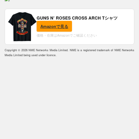
GUNS N’ ROSES CROSS ARCH Tシャツ
Amazonで見る
価格・在庫はAmazonでご確認ください
Copyright © 2026 NME Networks Media Limited. NME is a registered trademark of NME Networks
Media Limited being used under licence.