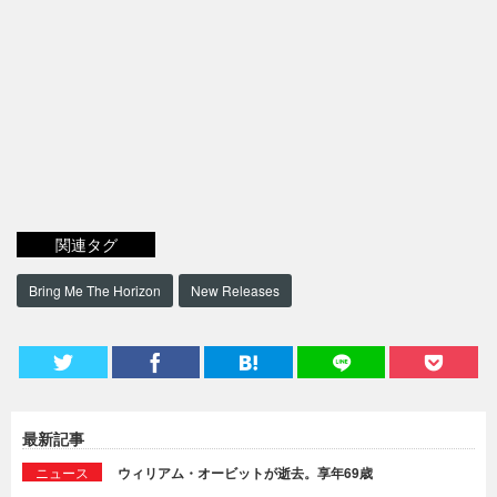
関連タグ
Bring Me The Horizon
New Releases
最新記事
ニュース
ウィリアム・オービットが逝去。享年69歳