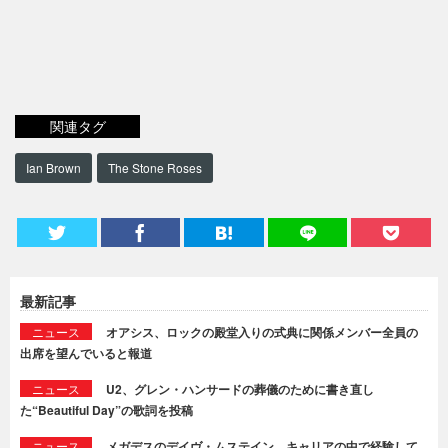
関連タグ
Ian Brown
The Stone Roses
最新記事
ニュース
オアシス、ロックの殿堂入りの式典に関係メンバー全員の
出席を望んでいると報道
ニュース
U2、グレン・ハンサードの葬儀のために書き直し
た“Beautiful Day”の歌詞を投稿
ニュース
メガデスのデイヴ・ムステイン、キャリアの中で経験して