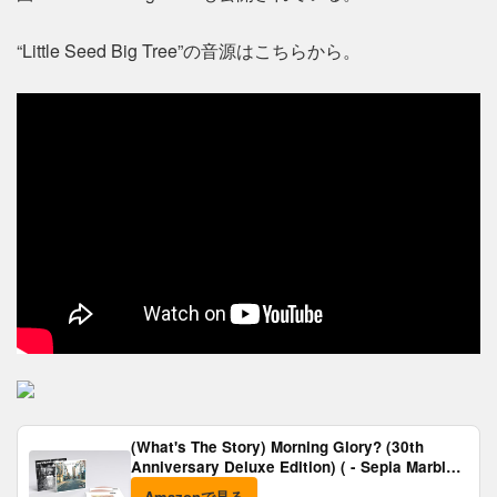
“Little Seed Big Tree”の音源はこちらから。
(What's The Story) Morning Glory? (30th
Anniversary Deluxe Edition) ( - Sepia Marble
Vinyl) [Analog]
Amazonで見る