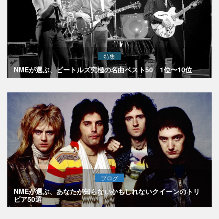
特集
NMEが選ぶ、ビートルズ究極の名曲ベスト50 1位〜10位
ブログ
NMEが選ぶ、あなたが知らないかもしれないクイーンのトリ
ビア50選