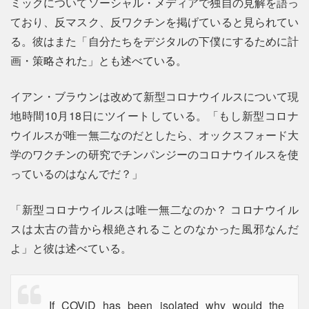
ミックについてソーシャル・メディアで独自の見解を語っ
ており、反マスク、反ワクチンを掲げていると見られてい
る。彼はまた「自分たちをデジタルの下僕にするために計
画・策略された」とも述べている。
イアン・ブラウンは改めて新型コロナウイルスについて現
地時間10月18日にツイートしている。「もし新型コロナ
ウイルスが唯一無二なのだとしたら、オックスフォード大
学のワクチンの研究でチンパンジーのコロナウイルスを使
っているのはなんでだ？」
「新型コロナウイルスは唯一無二なのか？ コロナウイル
スは太古の昔から根絶されることのなかった風邪なんだ
よ」と彼は述べている。
If COViD has been isolated why would the