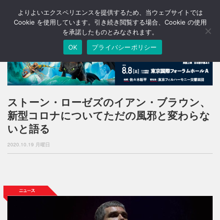
よりよいエクスペリエンスを提供するため、当ウェブサイトでは
T
o
Cookie を使用しています。引き続き閲覧する場合、Cookie の使用
g
を承諾したものとみなされます。
g
OK
プライバシーポリシー
l
e
n
a
v
i
ストーン・ローゼズのイアン・ブラウン、
g
新型コロナについてただの風邪と変わらな
a
t
いと語る
i
o
2020.10.19 月曜日
n