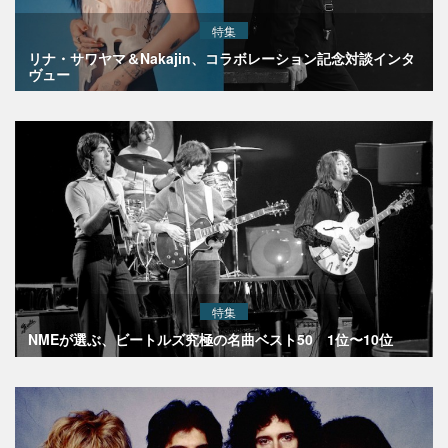
特集
リナ・サワヤマ＆Nakajin、コラボレーション記念対談インタ
ヴュー
特集
NMEが選ぶ、ビートルズ究極の名曲ベスト50 1位〜10位