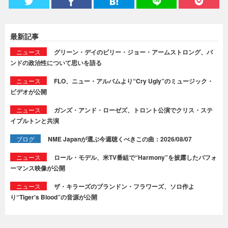
最新記事
ニュース
グリーン・デイのビリー・ジョー・アームストロング、バ
ンドの政治性について思いを語る
ニュース
FLO、ニュー・アルバムより“Cry Ugly”のミュージック・
ビデオが公開
ニュース
ガンズ・アンド・ローゼズ、トロント公演でクリス・ステ
イプルトンと共演
ブログ
NME Japanが選ぶ今週聴くべきこの曲：2026/08/07
ニュース
ロール・モデル、米TV番組で“Harmony”を披露したパフォ
ーマンス映像が公開
ニュース
ザ・キラーズのブランドン・フラワーズ、ソロ作よ
り“Tiger's Blood”の音源が公開