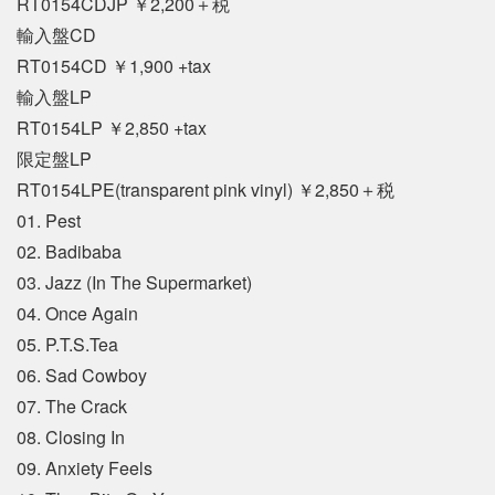
RT0154CDJP ￥2,200＋税
輸入盤CD
RT0154CD ￥1,900 +tax
輸入盤LP
RT0154LP ￥2,850 +tax
限定盤LP
RT0154LPE(transparent pink vinyl) ￥2,850＋税
01. Pest
02. Badibaba
03. Jazz (In The Supermarket)
04. Once Again
05. P.T.S.Tea
06. Sad Cowboy
07. The Crack
08. Closing In
09. Anxiety Feels