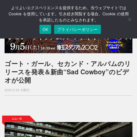
よりよいエクスペリエンスを提供するため、当ウェブサイトでは
T
o
Cookie を使用しています。引き続き閲覧する場合、Cookie の使用
g
を承諾したものとみなされます。
g
OK
プライバシーポリシー
l
e
n
a
v
i
ゴート・ガール、セカンド・アルバムのリ
g
リースを発表＆新曲“Sad Cowboy”のビデ
a
t
オが公開
i
o
2020.9.29 火曜日
n