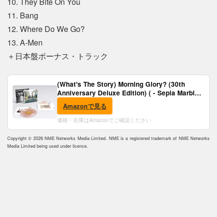
10. They Bite On You
11. Bang
12. Where Do We Go?
13. A-Men
＋日本盤ボーナス・トラック
(What's The Story) Morning Glory? (30th
Anniversary Deluxe Edition) ( - Sepia Marble
Vinyl) [Analog]
Amazonで見る
価格・在庫はAmazonでご確認ください
Copyright © 2026 NME Networks Media Limited. NME is a registered trademark of NME Networks
Media Limited being used under licence.