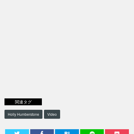
関連タグ
Holly Humberstone
Video