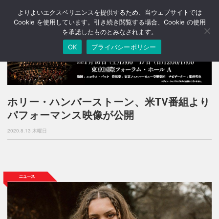
よりよいエクスペリエンスを提供するため、当ウェブサイトでは
T
o
Cookie を使用しています。引き続き閲覧する場合、Cookie の使用
g
を承諾したものとみなされます。
g
OK
プライバシーポリシー
l
e
n
a
v
i
ホリー・ハンバーストーン、米TV番組より
g
パフォーマンス映像が公開
a
t
2020.8.13 木曜日
i
o
n