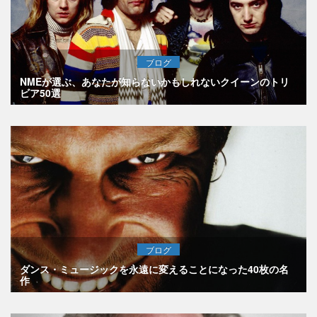
ブログ
NMEが選ぶ、あなたが知らないかもしれないクイーンのトリ
ビア50選
ブログ
ダンス・ミュージックを永遠に変えることになった40枚の名
作