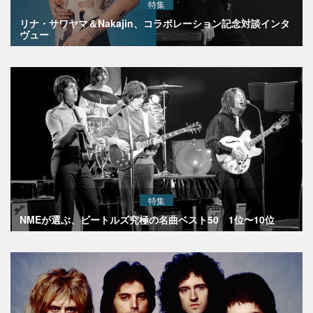
特集
リナ・サワヤマ＆Nakajin、コラボレーション記念対談インタ
ヴュー
特集
NMEが選ぶ、ビートルズ究極の名曲ベスト50 1位〜10位