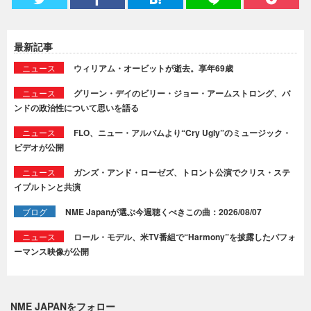
最新記事
ニュース
ウィリアム・オービットが逝去。享年69歳
ニュース
グリーン・デイのビリー・ジョー・アームストロング、バ
ンドの政治性について思いを語る
ニュース
FLO、ニュー・アルバムより“Cry Ugly”のミュージック・
ビデオが公開
ニュース
ガンズ・アンド・ローゼズ、トロント公演でクリス・ステ
イプルトンと共演
ブログ
NME Japanが選ぶ今週聴くべきこの曲：2026/08/07
ニュース
ロール・モデル、米TV番組で“Harmony”を披露したパフォ
ーマンス映像が公開
NME JAPANをフォロー