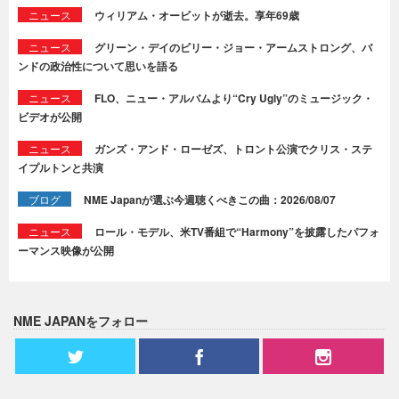
ニュース
ウィリアム・オービットが逝去。享年69歳
ニュース
グリーン・デイのビリー・ジョー・アームストロング、バ
ンドの政治性について思いを語る
ニュース
FLO、ニュー・アルバムより“Cry Ugly”のミュージック・
ビデオが公開
ニュース
ガンズ・アンド・ローゼズ、トロント公演でクリス・ステ
イプルトンと共演
ブログ
NME Japanが選ぶ今週聴くべきこの曲：2026/08/07
ニュース
ロール・モデル、米TV番組で“Harmony”を披露したパフォ
ーマンス映像が公開
NME JAPANをフォロー