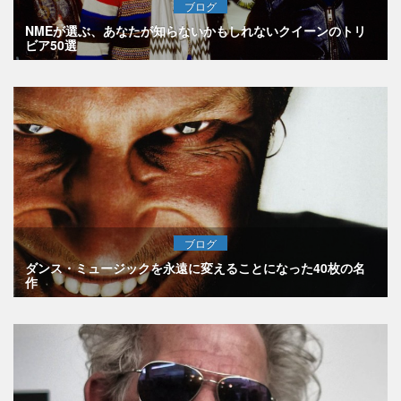
ブログ
NMEが選ぶ、あなたが知らないかもしれないクイーンのトリ
ビア50選
ブログ
ダンス・ミュージックを永遠に変えることになった40枚の名
作