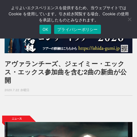
よりよいエクスペリエンスを提供するため、当ウェブサイトでは
T
o
Cookie を使用しています。引き続き閲覧する場合、Cookie の使用
g
を承諾したものとみなされます。
g
OK
プライバシーポリシー
l
e
n
a
v
i
アヴァランチーズ、ジェイミー・エック
g
ス・エックス参加曲を含む2曲の新曲が公
a
t
開
i
o
2020.7.22 水曜日
n