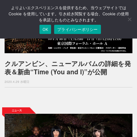
よりよいエクスペリエンスを提供するため、当ウェブサイトでは
T
o
Cookie を使用しています。引き続き閲覧する場合、Cookie の使用
g
を承諾したものとみなされます。
g
OK
プライバシーポリシー
l
e
n
a
v
i
クルアンビン、ニューアルバムの詳細を発
g
表＆新曲“Time (You and I)”が公開
a
t
2020.4.29 水曜日
i
o
n