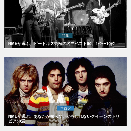
特集
NMEが選ぶ、ビートルズ究極の名曲ベスト50 1位〜10位
ブログ
NMEが選ぶ、あなたが知らないかもしれないクイーンのトリ
ビア50選