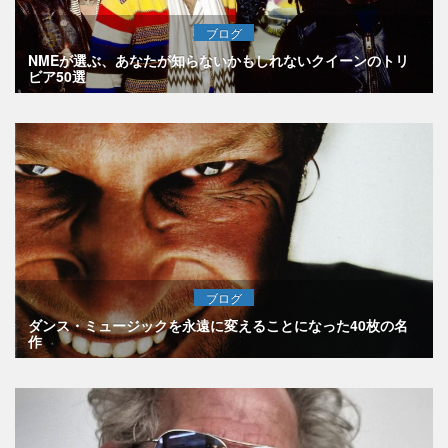
ブログ
NMEが選ぶ、あなたが知らないかもしれないクイーンのトリ
ビア50選
ブログ
ダンス・ミュージックを永遠に変えることになった40枚の名
作