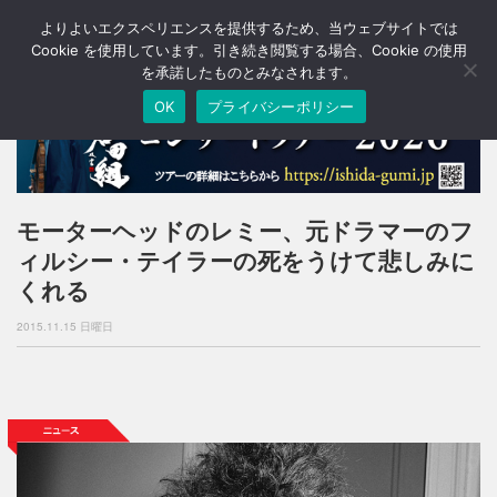
よりよいエクスペリエンスを提供するため、当ウェブサイトでは
T
o
Cookie を使用しています。引き続き閲覧する場合、Cookie の使用
g
を承諾したものとみなされます。
g
OK
プライバシーポリシー
l
e
n
a
v
i
モーターヘッドのレミー、元ドラマーのフ
g
ィルシー・テイラーの死をうけて悲しみに
a
t
くれる
i
o
2015.11.15 日曜日
n