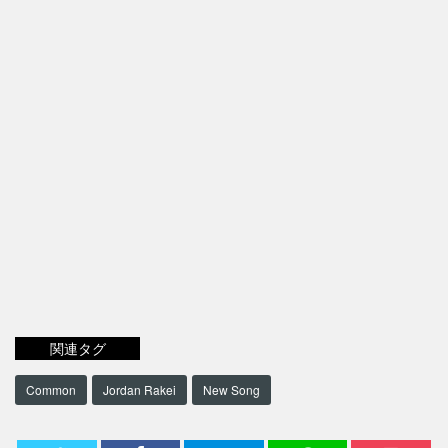
関連タグ
Common
Jordan Rakei
New Song