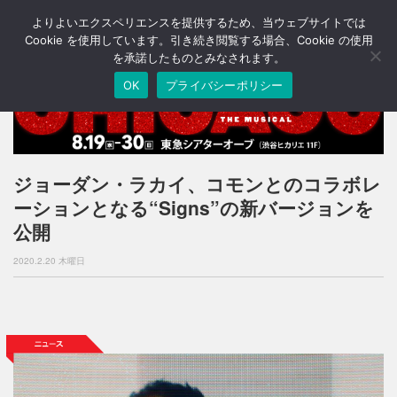
よりよいエクスペリエンスを提供するため、当ウェブサイトでは
T
o
Cookie を使用しています。引き続き閲覧する場合、Cookie の使用
g
を承諾したものとみなされます。
g
OK
プライバシーポリシー
l
e
n
a
v
i
ジョーダン・ラカイ、コモンとのコラボレ
g
ーションとなる“Signs”の新バージョンを
a
t
公開
i
o
2020.2.20 木曜日
n