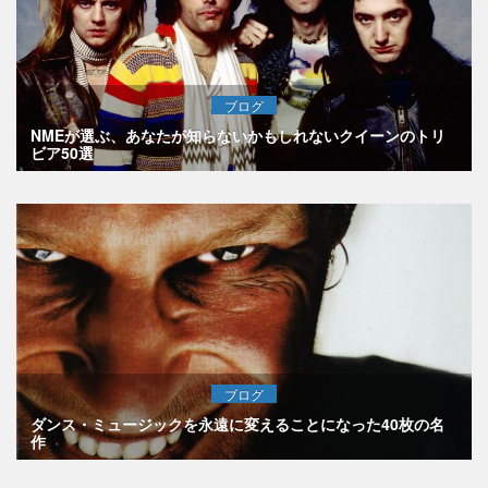
ブログ
NMEが選ぶ、あなたが知らないかもしれないクイーンのトリ
ビア50選
ブログ
ダンス・ミュージックを永遠に変えることになった40枚の名
作