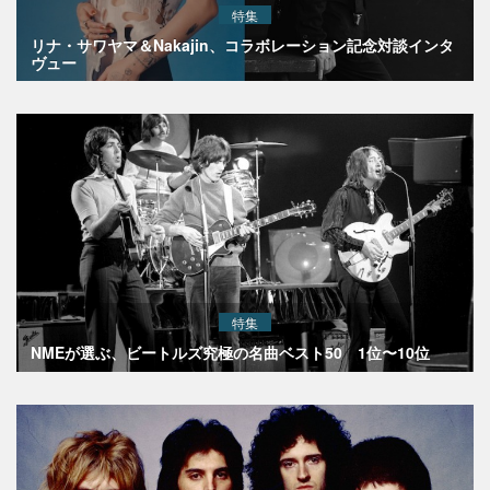
特集
リナ・サワヤマ＆Nakajin、コラボレーション記念対談インタ
ヴュー
特集
NMEが選ぶ、ビートルズ究極の名曲ベスト50 1位〜10位