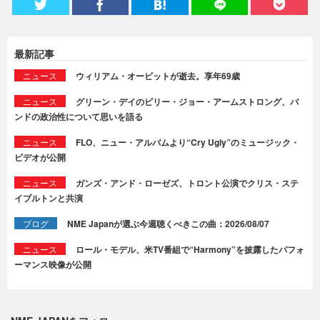
最新記事
ニュース
ウィリアム・オービットが逝去。享年69歳
ニュース
グリーン・デイのビリー・ジョー・アームストロング、バ
ンドの政治性について思いを語る
ニュース
FLO、ニュー・アルバムより“Cry Ugly”のミュージック・
ビデオが公開
ニュース
ガンズ・アンド・ローゼズ、トロント公演でクリス・ステ
イプルトンと共演
ブログ
NME Japanが選ぶ今週聴くべきこの曲：2026/08/07
ニュース
ロール・モデル、米TV番組で“Harmony”を披露したパフォ
ーマンス映像が公開