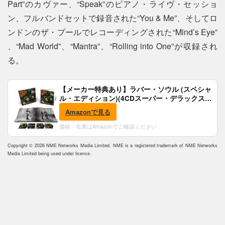
Part”のカヴァー、“Speak”のピアノ・ライヴ・セッショ
ン、フルバンドセットで録音された“You & Me”、そしてロ
ンドンのザ・プールでレコーディングされた“Mind’s Eye”
、“Mad World”、“Mantra”、“Rolling into One”が収録され
る。
【メーカー特典あり】ラバー・ソウル (スペシャ
ル・エディション)(4CDスーパー・デラックス)
(完全生産限定盤)(SHM-CD)(特典:B2ポスター付)
Amazonで見る
価格・在庫はAmazonでご確認ください
Copyright © 2026 NME Networks Media Limited. NME is a registered trademark of NME Networks
Media Limited being used under licence.