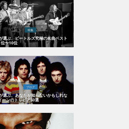
特集
Eが選ぶ、ビートルズ究極の名曲ベスト
1位〜10位
ブログ
Eが選ぶ、あなたが知らないかもしれな
イーンのトリビア50選