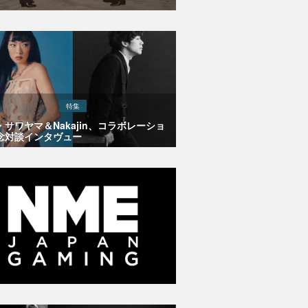
特集
・サワヤマ＆Nakajin、コラボレーショ
念対談インタヴュー