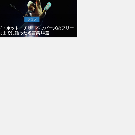
ブログ
ド・ホット・チリ・ペッパーズのフリー
れまでに語った名言集14選