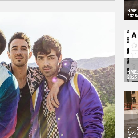
NM
2026
NM
2025
アー
なる
ュー