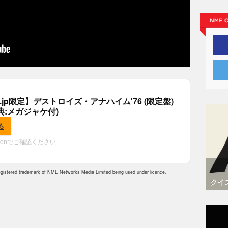
co.jp限定】デストロイズ・アナハイム'76 (限定盤)
(特典:メガジャケ付)
る
zonでご確認ください
istered trademark of NME Networks Media Limited being used under licence.
クイ