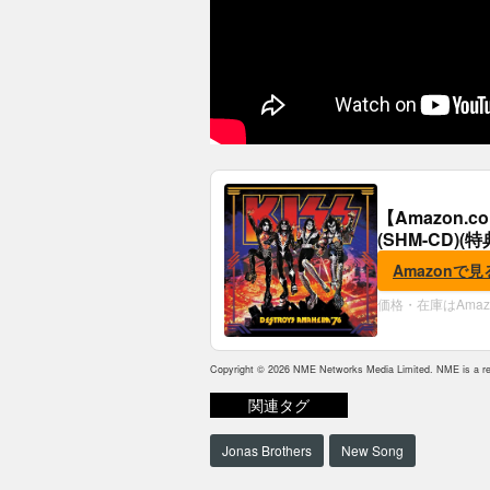
【Amazon.
(SHM-CD)
Amazonで見
価格・在庫はAma
Copyright © 2026 NME Networks Media Limited. NME is a reg
関連タグ
Jonas Brothers
New Song