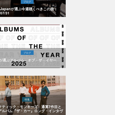
ブログ
E Japanが選ぶ今週聴くべきこの曲：
/07/31
ブログ
Eが選ぶアルバム・オブ・ザ・イヤー
特集
クティック・モンキーズ、通算7作目と
アルバム『ザ・カー』ロング・インタヴ