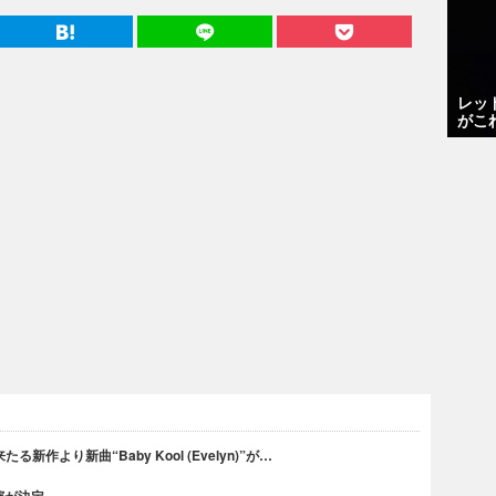
レッ
がこ
作より新曲“Baby Kool (Evelyn)”が…
演が決定