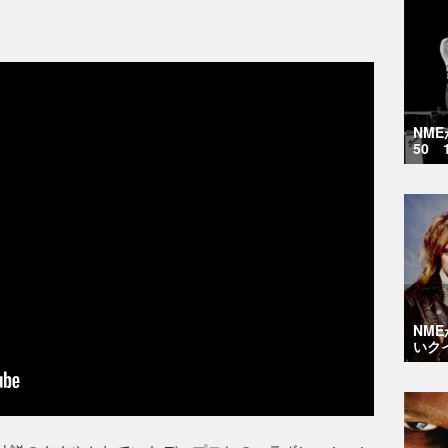
。
NM
50 
NM
いク