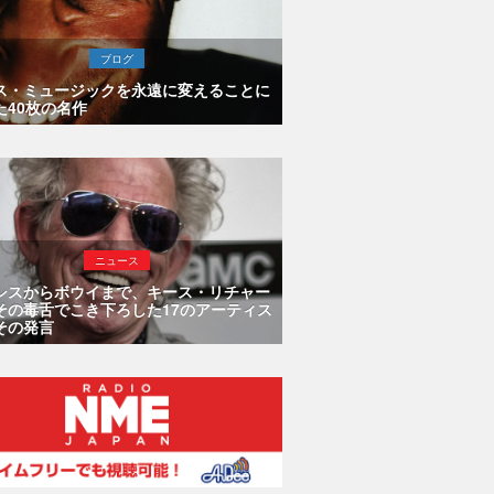
ブログ
ス・ミュージックを永遠に変えることに
た40枚の名作
ニュース
シスからボウイまで、キース・リチャー
その毒舌でこき下ろした17のアーティス
その発言