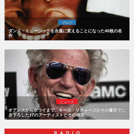
ブログ
ダンス・ミュージックを永遠に変えることになった40枚の名
作
ニュース
オアシスからボウイまで、キース・リチャーズがその毒舌でこ
き下ろした17のアーティストとその発言