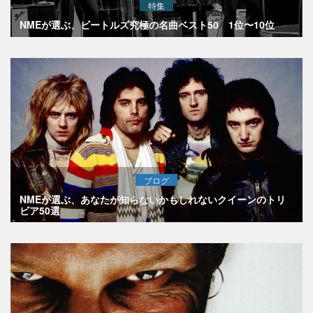
特集
NMEが選ぶ、ビートルズ究極の名曲ベスト50 1位〜10位
ブログ
NMEが選ぶ、あなたが知らないかもしれないクイーンのトリ
ビア50選