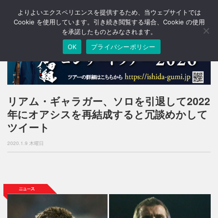
よりよいエクスペリエンスを提供するため、当ウェブサイトでは
T
o
Cookie を使用しています。引き続き閲覧する場合、Cookie の使用
g
を承諾したものとみなされます。
g
OK
プライバシーポリシー
l
e
n
a
v
i
リアム・ギャラガー、ソロを引退して2022
g
年にオアシスを再結成すると冗談めかして
a
t
ツイート
i
o
2020.1.9 木曜日
n