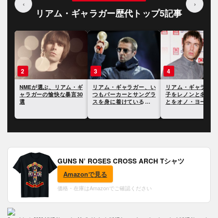
‹
›
リアム・ギャラガー歴代トップ5記事
3
4
5
・ギ
リアム・ギャラガー、い
リアム・ギャラガー、息
リアム・ギャラガー
30
つもパーカーとサングラ
子をレノンと名付けたこ
イヴ・グロールに「
スを身に着けている理由
とをオノ・ヨーコに問い
のロックスターの1
を明かす
ただされたと語る
言われたことに反応
GUNS N’ ROSES CROSS ARCH Tシャツ
Amazonで見る
価格・在庫はAmazonでご確認ください