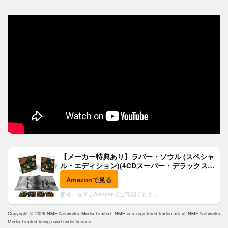
【メーカー特典あり】ラバー・ソウル (スペシャ
ル・エディション)(4CDスーパー・デラックス)
(完全生産限定盤)(SHM-CD)(特典:B2ポスター付)
Amazonで見る
価格・在庫はAmazonでご確認ください
Copyright © 2026 NME Networks Media Limited. NME is a registered trademark of NME Networks
Media Limited being used under licence.