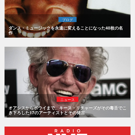
ブログ
ダンス・ミュージックを永遠に変えることになった40枚の名
作
ニュース
オアシスからボウイまで、キース・リチャーズがその毒舌でこ
き下ろした17のアーティストとその発言