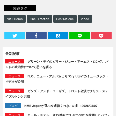
関連タグ
Niall Horan
One Direction
Post Malone
Video
最新記事
ニュース
グリーン・デイのビリー・ジョー・アームストロング、バ
ンドの政治性について思いを語る
ニュース
FLO、ニュー・アルバムより“Cry Ugly”のミュージック・
ビデオが公開
ニュース
ガンズ・アンド・ローゼズ、トロント公演でクリス・ステ
イプルトンと共演
ブログ
NME Japanが選ぶ今週聴くべきこの曲：2026/08/07
ニュース
ロール・モデル、米TV番組で“Harmony”を披露したパフォ