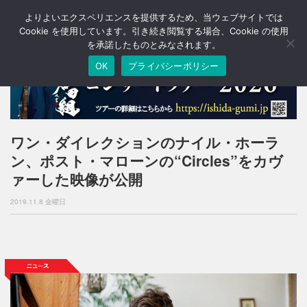
よりよいエクスペリエンスを提供するため、当ウェブサイトでは
T
o
Cookie を使用しています。引き続き閲覧する場合、Cookie の使用
g
を承諾したものとみなされます。
g
OK
プライバシーポリシー
l
e
n
a
v
i
ワン・ダイレクションのナイル・ホーラ
g
ン、ポスト・マローンの“Circles”をカヴ
a
t
ァーした映像が公開
i
o
2019.11.8 金曜日
n