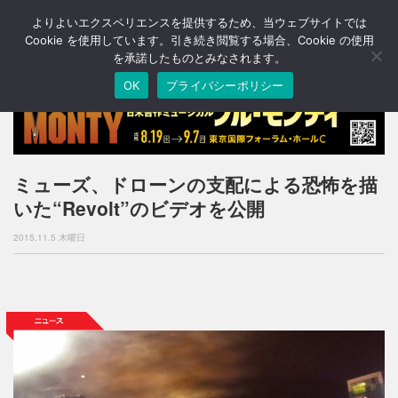
よりよいエクスペリエンスを提供するため、当ウェブサイトでは
T
o
Cookie を使用しています。引き続き閲覧する場合、Cookie の使用
g
を承諾したものとみなされます。
g
OK
プライバシーポリシー
l
e
n
a
v
i
ミューズ、ドローンの支配による恐怖を描
g
いた“Revolt”のビデオを公開
a
t
2015.11.5 木曜日
i
o
n