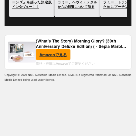
定版
ラミー、ヘヴィ・メタル
ラミー、トランプ政権の
ラミー、今年のコー
からの影響について語る
ためにプーチンによるウ
ラでジャック・ホワ
クライナ侵攻が起こった
らと一緒になった時
と語る
話を語る
(What's The Story) Morning Glory? (30th
Anniversary Deluxe Edition) ( - Sepia Marble
Vinyl) [Analog]
Amazonで見る
価格・在庫はAmazonでご確認ください
Copyright © 2026 NME Networks Media Limited. NME is a registered trademark of NME Networks
Media Limited being used under licence.