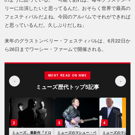
リーに出演したいと思ってるんだ。おそらく世界で最高の
フェスティバルだよね。今回のアルバムでそれができれば
と思っているんだ。久しぶりだしね」
来年のグラストンベリー・フェスティバルは、6月22日か
ら26日までワーシー・ファームで開催される。
MOST READ ON NME
‹
›
ミューズ歴代トップ5記事
3
4
5
ドロ
ミューズのマシュー・ベ
ミューズのマシュー・ベ
ミューズのマシュー