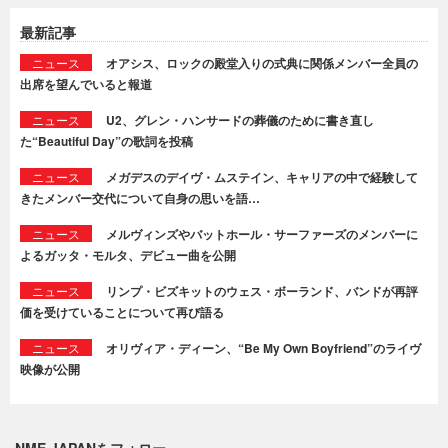
最新記事
ニュース
オアシス、ロックの殿堂入りの式典に関係メンバー全員の
出席を望んでいると報道
ニュース
U2、グレン・ハンサードの葬儀のために書き直し
た“Beautiful Day”の歌詞を投稿
ニュース
メガデスのデイヴ・ムステイン、キャリアの中で経験して
きたメンバー交代について自身の思いを語…
ニュース
メルヴィンズやバットホール・サーファーズのメンバーに
よるガッタ・モルタ、デビュー曲を公開
ニュース
リンプ・ビズキットのウェス・ボーランド、バンドが再評
価を受けていることについて再び語る
ニュース
オリヴィア・ディーン、“Be My Own Boyfriend”のライヴ
映像が公開