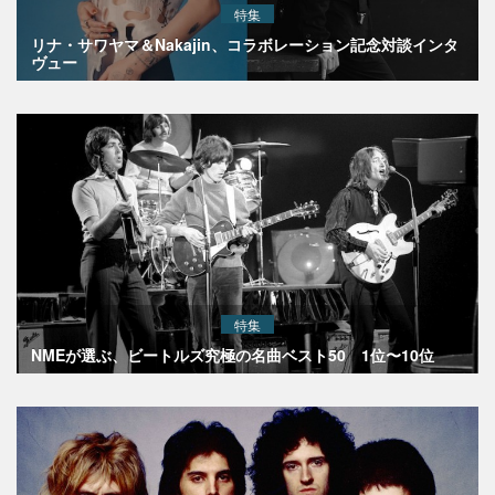
特集
リナ・サワヤマ＆Nakajin、コラボレーション記念対談インタ
ヴュー
特集
NMEが選ぶ、ビートルズ究極の名曲ベスト50 1位〜10位