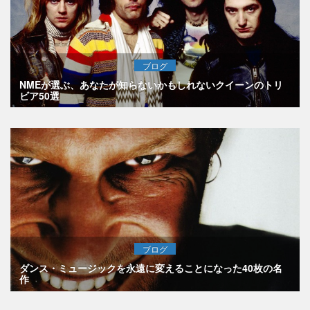
ブログ
NMEが選ぶ、あなたが知らないかもしれないクイーンのトリ
ビア50選
ブログ
ダンス・ミュージックを永遠に変えることになった40枚の名
作