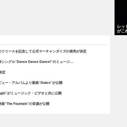
レッ
がこ
のリリースを記念して公式マーチャンダイズの発売が決定
ル“Dance Dance Dance!”のミュージ…
決定
ー・アルバムより新曲“Dobro”が公開
ngin”がミュージック・ビデオと共に公開
he Fountain”の音源が公開