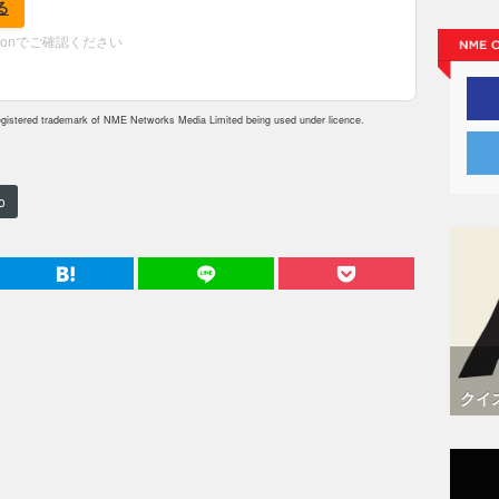
る
zonでご確認ください
istered trademark of NME Networks Media Limited being used under licence.
o
クイ