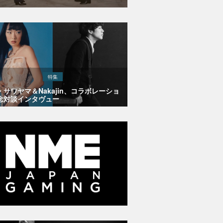
特集
・サワヤマ＆Nakajin、コラボレーショ
念対談インタヴュー