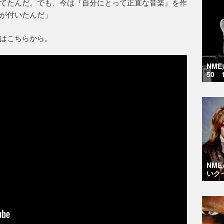
てたんだ。でも、今は『自分にとって正直な音楽』を作
が付いたんだ」
ビデオはこちらから。
NM
50 
NM
いク