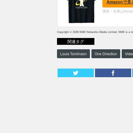
Amazonで見
価格・在庫はAma
Copyright © 2026 NME Networks Media Limited. NME is a reg
関連タグ
Louis Tomlinson
One Direction
Vide