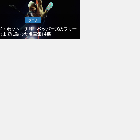
ブログ
ド・ホット・チリ・ペッパーズのフリー
れまでに語った名言集14選