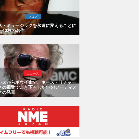
ブログ
ス・ミュージックを永遠に変えることに
た40枚の名作
ニュース
シスからボウイまで、キース・リチャー
その毒舌でこき下ろした17のアーティス
その発言