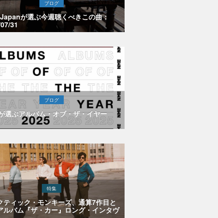
ブログ
E Japanが選ぶ今週聴くべきこの曲：
/07/31
ブログ
Eが選ぶアルバム・オブ・ザ・イヤー
特集
クティック・モンキーズ、通算7作目と
アルバム『ザ・カー』ロング・インタヴ