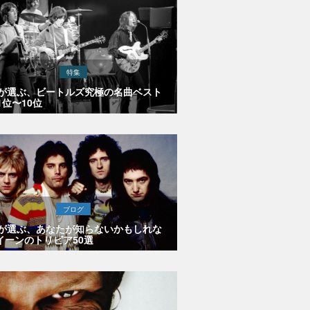
特集
Eが選ぶ、ビートルズ究極の名曲ベスト
1位〜10位
ブログ
Eが選ぶ、あなたが知らないかもしれな
イーンのトリビア50選