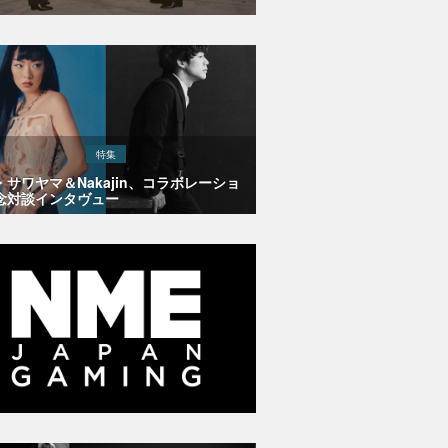
特集
・サワヤマ＆Nakajin、コラボレーショ
念対談インタヴュー