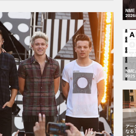
NM
2026
NM
2025
アー
なる
ュー