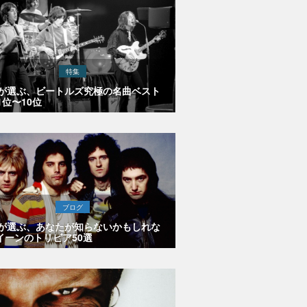
特集
Eが選ぶ、ビートルズ究極の名曲ベスト
1位〜10位
ブログ
Eが選ぶ、あなたが知らないかもしれな
イーンのトリビア50選