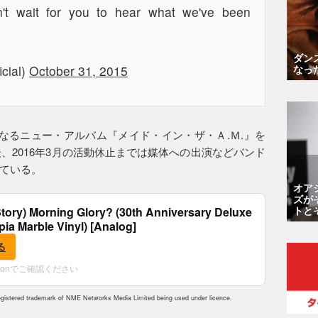
n't wait for you to hear what we've been
ダン
icial)
October 31, 2015
なっ
なるニュー・アルバム『メイド・イン・ザ・Ａ.Ｍ.』を
後、2016年3月の活動休止までは媒体への出演などバンド
ている。
オア
ズが
トと
tory) Morning Glory? (30th Anniversary Deluxe
epia Marble Vinyl) [Analog]
る
zonでご確認ください
istered trademark of NME Networks Media Limited being used under licence.