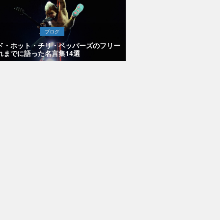
ブログ
ド・ホット・チリ・ペッパーズのフリー
れまでに語った名言集14選