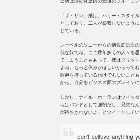
公演は活動休止前の最後のフル・コン
『ザ・サン』紙は、ハリー・スタイル
としており、二人が影響しないように
じている。
レーベルのソニーからの情報筋は次の
低な奴でね、ここ数年多くの人々を思
てしまうこともあって、彼はブリット
よね。もっと休みがほしいからってね
歌声を持っているわけでもないことも
から、自分をビジネス面のブレインに
しかし、ナイル・ホーランはツイッタ
らはバンドとして強靭だし、兄弟なん
が待ちきれないよ」とツイートしてい
don't believe anything 