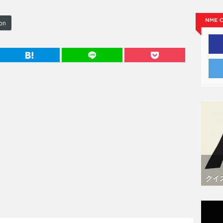
ion
クイ