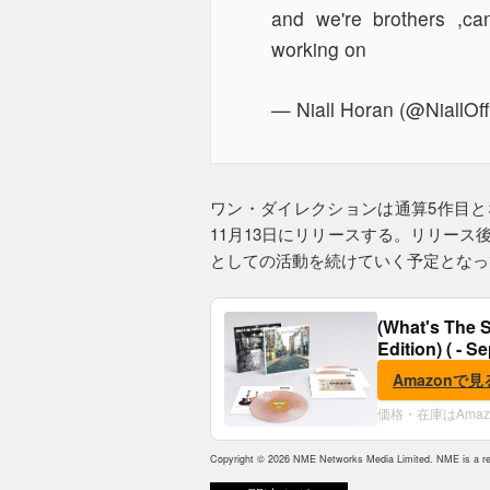
and we're brothers ,ca
working on
— Niall Horan (@NiallOff
ワン・ダイレクションは通算5作目と
11月13日にリリースする。リリース
としての活動を続けていく予定となっ
(What's The S
Edition) ( - S
Amazonで見
価格・在庫はAma
Copyright © 2026 NME Networks Media Limited. NME is a reg