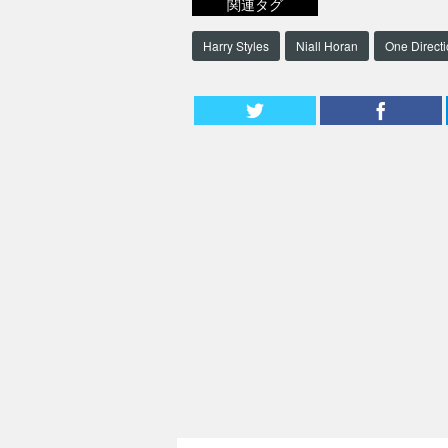
関連タグ
Harry Styles
Niall Horan
One Direct