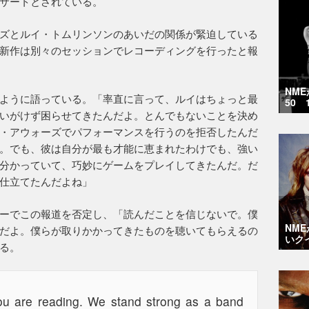
サートとされている。
ズとルイ・トムリンソンのあいだの関係が緊迫している
新作は別々のセッションでレコーディングを行ったと報
NM
ように語っている。「率直に言って、ルイはちょっと最
50 
いがけず困らせてきたんだよ。とんでもないことを決め
・アウォーズでパフォーマンスを行うのを拒否したんだ
。でも、彼は自分が最も才能に恵まれたわけでも、強い
分かっていて、巧妙にゲームをプレイしてきたんだ。だ
仕立てたんだよね」
ーでこの報道を否定し、「読んだことを信じないで。僕
NM
だよ。僕らが取りかかってきたものを聴いてもらえるの
いク
る。
you are reading. We stand strong as a band