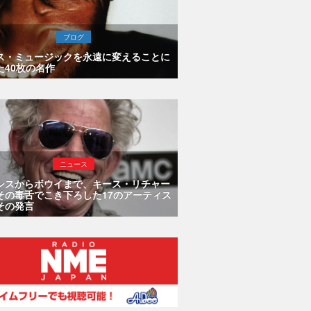
ブログ
ス・ミュージックを永遠に変えることに
た40枚の名作
ニュース
シスからボウイまで、キース・リチャー
その毒舌でこき下ろした17のアーティス
その発言