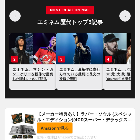
MOST READ ON NME
‹
›
エミネム歴代トップ5記事
3
4
5
・ガ
エミネム、最新作に寄せ
エミネム、バラク・オバ
エミネム、「silver
批判
られている批判に長文の
マ元大統領が“Lose
を踏める言葉はない
投稿で説明
Yourself”の歌詞を読み上
う説に挑戦
げたことに反応
【メーカー特典あり】ラバー・ソウル (スペシャ
ル・エディション)(4CDスーパー・デラックス)
(完全生産限定盤)(SHM-CD)(特典:B2ポスター付)
Amazonで見る
価格・在庫はAmazonでご確認ください