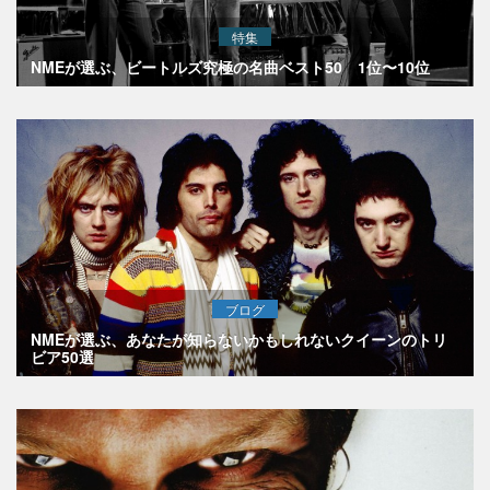
特集
NMEが選ぶ、ビートルズ究極の名曲ベスト50 1位〜10位
ブログ
NMEが選ぶ、あなたが知らないかもしれないクイーンのトリ
ビア50選