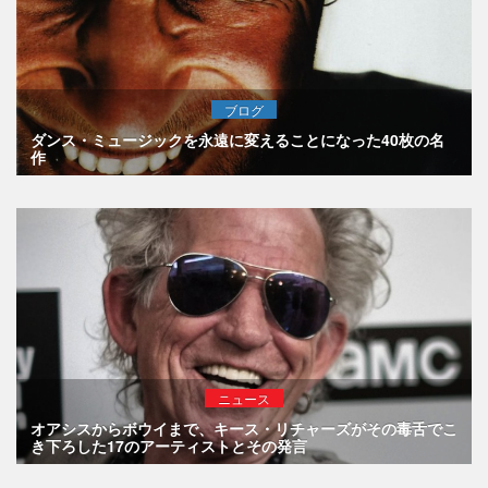
ブログ
ダンス・ミュージックを永遠に変えることになった40枚の名
作
ニュース
オアシスからボウイまで、キース・リチャーズがその毒舌でこ
き下ろした17のアーティストとその発言