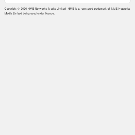
Copyright © 2026 NME Networks Media Limited. NME is a registered trademark of NME Networks
Media Limited being used under licence.