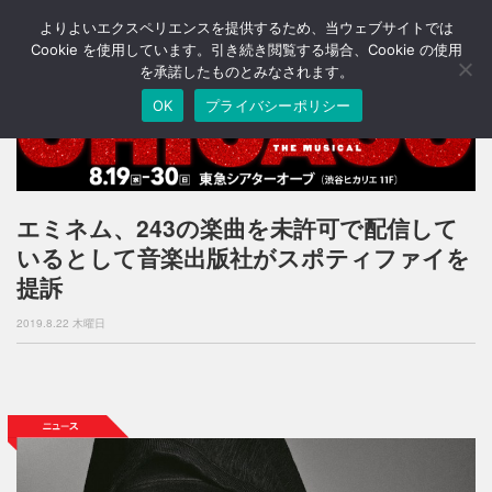
よりよいエクスペリエンスを提供するため、当ウェブサイトでは
T
o
Cookie を使用しています。引き続き閲覧する場合、Cookie の使用
g
を承諾したものとみなされます。
g
OK
プライバシーポリシー
l
e
n
a
v
i
エミネム、243の楽曲を未許可で配信して
g
いるとして音楽出版社がスポティファイを
a
t
提訴
i
o
2019.8.22 木曜日
n