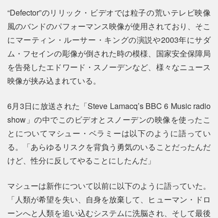
“Defector”のリリック・ビデオでは粒子の荒いテレビ映像
風のバンドのパフォーマンス映像が使用されており、そこ
にマーティン・ルーサー・キングの演説や2003年にサダ
ム・フセインの彫像が倒された時の模様、国家安全保障局
を告発したエドワード・スノーデンなど、様々なニュース
映像が挟み込まれている。
6月3日に放送された「Steve Lamacq’s BBC 6 Music radio
show」の中でこのビデオとスノーデンの映像を使ったこ
とについてマシュー・ベラミーは以下のように語ってい
る。「あらゆるリスクを背負う勇気のいることだったんだ
けど、性分に反してやることにしたんだ」
マシューは新作について以前に以下のように語っていた。
「人類が希望を失い、自身を放棄して、ヒューマン・ドロ
ーンへと人類を追い込むシステムに洗脳され、そして最後