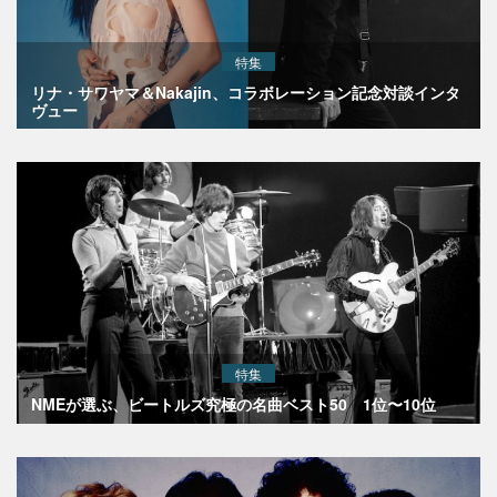
特集
リナ・サワヤマ＆Nakajin、コラボレーション記念対談インタ
ヴュー
特集
NMEが選ぶ、ビートルズ究極の名曲ベスト50 1位〜10位