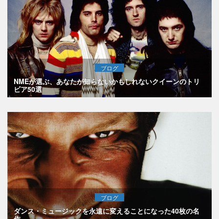
ブログ
NMEが選ぶ、あなたが知らないかもしれないクイーンのトリ
ビア50選
ブログ
ダンス・ミュージックを永遠に変えることになった40枚の名
作