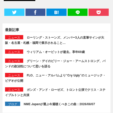
最新記事
ニュース
ローリング・ストーンズ、メンバー3人の直筆サインが大
阪・名古屋・札幌・福岡で展示されること…
ニュース
ウィリアム・オービットが逝去。享年69歳
ニュース
グリーン・デイのビリー・ジョー・アームストロング、バ
ンドの政治性について思いを語る
ニュース
FLO、ニュー・アルバムより“Cry Ugly”のミュージック・
ビデオが公開
ニュース
ガンズ・アンド・ローゼズ、トロント公演でクリス・ステ
イプルトンと共演
ブログ
NME Japanが選ぶ今週聴くべきこの曲：2026/08/07