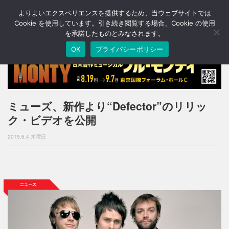
よりよいエクスペリエンスを提供するため、当ウェブサイトでは
T
o
Cookie を使用しています。引き続き閲覧する場合、Cookie の使用
g
を承諾したものとみなされます。
g
OK
プライバシーポリシー
l
e
n
a
v
i
ミューズ、新作より“Defector”のリリッ
g
ク・ビデオを公開
a
t
2015.6.4 木曜日
i
o
n