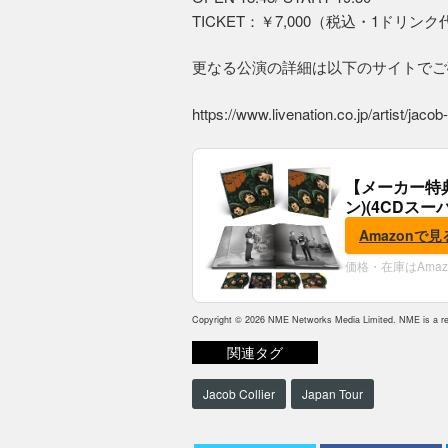
TICKET：￥7,000（税込・1ドリン
更なる公演の詳細は以下のサイトでご
https://www.livenation.co.jp/artist/jacob-
【メーカー特
ン)(4CDスー
典:B2ポスター
Amazonで見
価格・在庫はAma
Copyright © 2026 NME Networks Media Limited. NME is a reg
関連タグ
Jacob Collier
Japan Tour