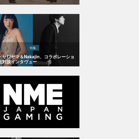
特集
・サワヤマ＆Nakajin、コラボレーショ
念対談インタヴュー