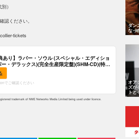
ク代別）
確認ください。
ダン
なっ
collier-tickets
典あり】ラバー・ソウル (スペシャル・エディショ
パー・デラックス)(完全生産限定盤)(SHM-CD)(特
付)
る
オア
zonでご確認ください
ズが
トと
istered trademark of NME Networks Media Limited being used under licence.