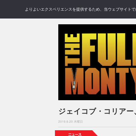
NEWS
REVIEWS
GAL
よりよいエクスペリエンスを提供するため、当ウェブサイトでは 
ジェイコブ・コリアー
2019.6.20 木曜日