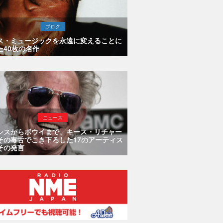
ブログ
ス・ミュージックを永遠に変えることに
た40枚の名作
ニュース
シスからボウイまで、キース・リチャー
その毒舌でこき下ろした17のアーティス
その発言