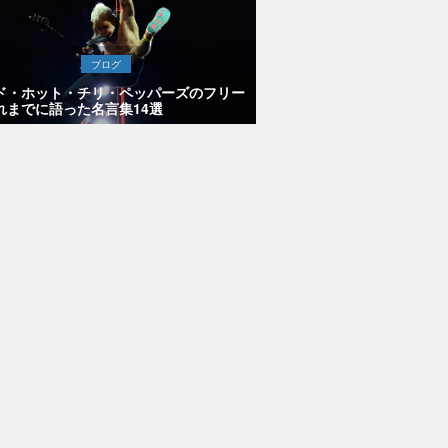
ブログ
ド・ホット・チリ・ペッパーズのフリー
れまでに語った名言集14選