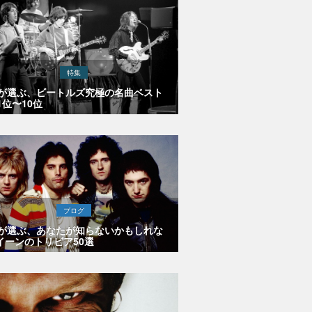
特集
Eが選ぶ、ビートルズ究極の名曲ベスト
1位〜10位
ブログ
Eが選ぶ、あなたが知らないかもしれな
イーンのトリビア50選