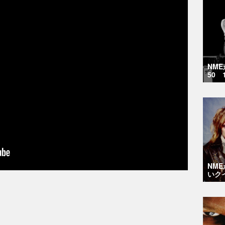
NM
50 
NM
いク