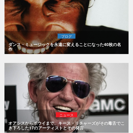
ブログ
ダンス・ミュージックを永遠に変えることになった40枚の名
作
ニュース
オアシスからボウイまで、キース・リチャーズがその毒舌でこ
き下ろした17のアーティストとその発言