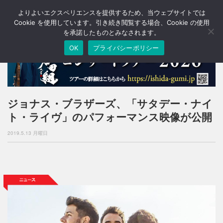
よりよいエクスペリエンスを提供するため、当ウェブサイトでは
T
o
Cookie を使用しています。引き続き閲覧する場合、Cookie の使用
g
を承諾したものとみなされます。
g
OK
プライバシーポリシー
l
e
n
a
v
i
ジョナス・ブラザーズ、「サタデー・ナイ
g
ト・ライヴ」のパフォーマンス映像が公開
a
t
2019.5.13 月曜日
i
o
n