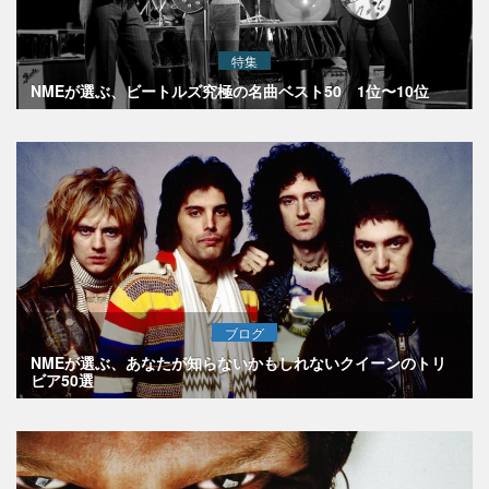
特集
NMEが選ぶ、ビートルズ究極の名曲ベスト50 1位〜10位
ブログ
NMEが選ぶ、あなたが知らないかもしれないクイーンのトリ
ビア50選