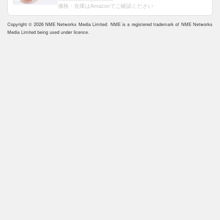
価格・在庫はAmazonでご確認ください
Copyright © 2026 NME Networks Media Limited. NME is a registered trademark of NME Networks
Media Limited being used under licence.