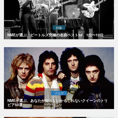
特集
NMEが選ぶ、ビートルズ究極の名曲ベスト50 1位〜10位
ブログ
NMEが選ぶ、あなたが知らないかもしれないクイーンのトリ
ビア50選