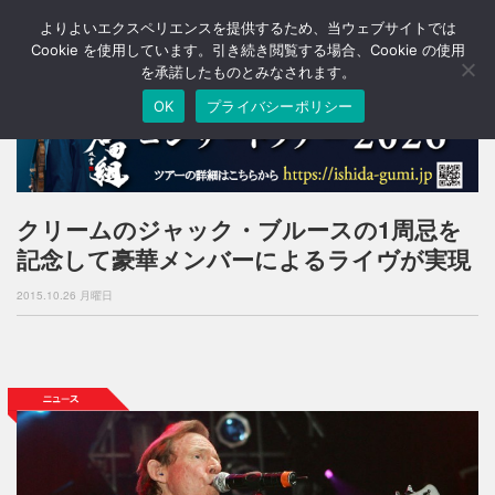
よりよいエクスペリエンスを提供するため、当ウェブサイトでは
T
o
Cookie を使用しています。引き続き閲覧する場合、Cookie の使用
g
を承諾したものとみなされます。
g
OK
プライバシーポリシー
l
e
n
a
v
i
クリームのジャック・ブルースの1周忌を
g
記念して豪華メンバーによるライヴが実現
a
t
2015.10.26 月曜日
i
o
n