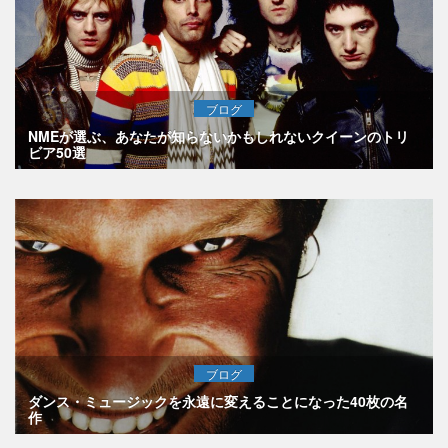
ブログ
NMEが選ぶ、あなたが知らないかもしれないクイーンのトリ
ビア50選
ブログ
ダンス・ミュージックを永遠に変えることになった40枚の名
作