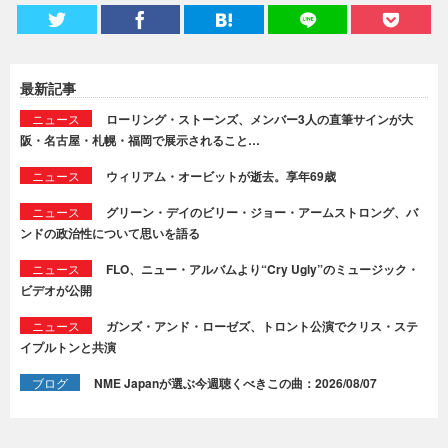
最新記事
ニュース
ローリング・ストーンズ、メンバー3人の直筆サインが大
阪・名古屋・札幌・福岡で展示されること…
ニュース
ウィリアム・オービットが逝去。享年69歳
ニュース
グリーン・デイのビリー・ジョー・アームストロング、バ
ンドの政治性について思いを語る
ニュース
FLO、ニュー・アルバムより“Cry Ugly”のミュージック・
ビデオが公開
ニュース
ガンズ・アンド・ローゼズ、トロント公演でクリス・ステ
イプルトンと共演
ブログ
NME Japanが選ぶ今週聴くべきこの曲：2026/08/07