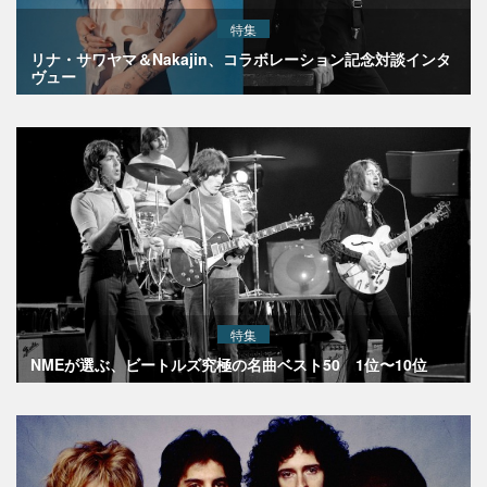
特集
リナ・サワヤマ＆Nakajin、コラボレーション記念対談インタ
ヴュー
特集
NMEが選ぶ、ビートルズ究極の名曲ベスト50 1位〜10位