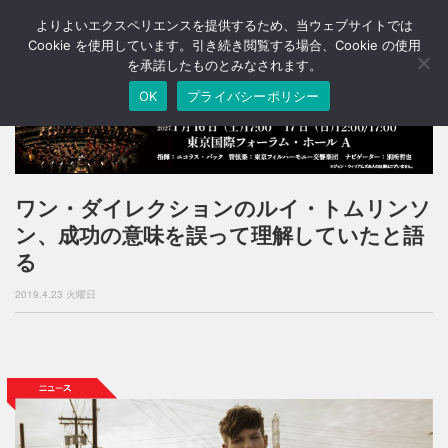
よりよいエクスペリエンスを提供するため、当ウェブサイトでは
T
o
Cookie を使用しています。引き続き閲覧する場合、Cookie の使用
g
を承諾したものとみなされます。
g
OK
プライバシーポリシー
l
e
n
a
v
i
ワン・ダイレクションのルイ・トムリンソ
g
ン、成功の意味を誤って理解していたと語
a
t
る
i
o
2019.4.23 火曜日
n