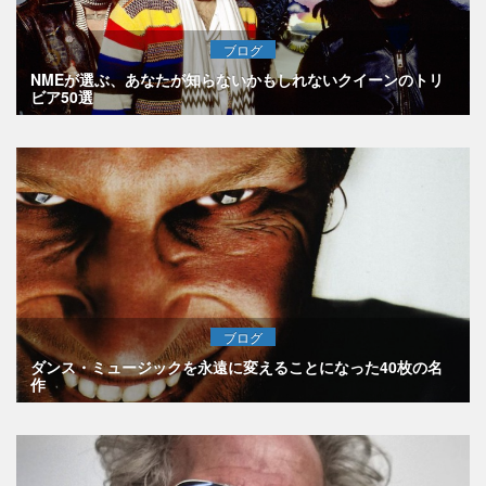
ブログ
NMEが選ぶ、あなたが知らないかもしれないクイーンのトリ
ビア50選
ブログ
ダンス・ミュージックを永遠に変えることになった40枚の名
作