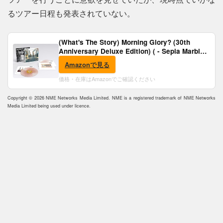
るツアー日程も発表されていない。
(What's The Story) Morning Glory? (30th
Anniversary Deluxe Edition) ( - Sepia Marble
Vinyl) [Analog]
Amazonで見る
価格・在庫はAmazonでご確認ください
Copyright © 2026 NME Networks Media Limited. NME is a registered trademark of NME Networks
Media Limited being used under licence.