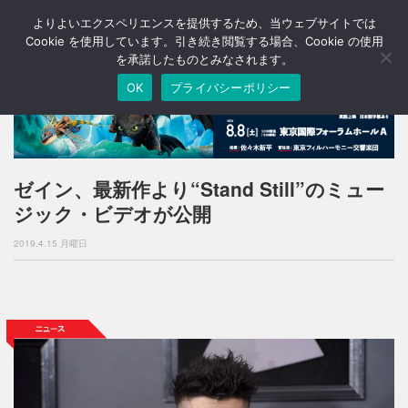
よりよいエクスペリエンスを提供するため、当ウェブサイトでは
T
o
Cookie を使用しています。引き続き閲覧する場合、Cookie の使用
g
を承諾したものとみなされます。
g
OK
プライバシーポリシー
l
e
n
a
v
i
ゼイン、最新作より“Stand Still”のミュー
g
ジック・ビデオが公開
a
t
2019.4.15 月曜日
i
o
n