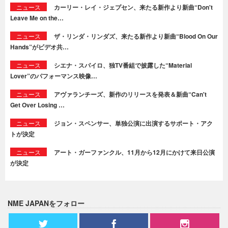
ニュース
カーリー・レイ・ジェプセン、来たる新作より新曲“Don't
Leave Me on the…
ニュース
ザ・リンダ・リンダズ、来たる新作より新曲“Blood On Our
Hands”がビデオ共…
ニュース
シエナ・スパイロ、独TV番組で披露した“Material
Lover”のパフォーマンス映像…
ニュース
アヴァランチーズ、新作のリリースを発表＆新曲“Can't
Get Over Losing …
ニュース
ジョン・スペンサー、単独公演に出演するサポート・アク
トが決定
ニュース
アート・ガーファンクル、11月から12月にかけて来日公演
が決定
NME JAPANをフォロー