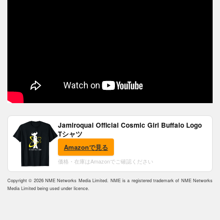
Jamiroquai Official Cosmic Girl Buffalo Logo
Tシャツ
Amazonで見る
価格・在庫はAmazonでご確認ください
Copyright © 2026 NME Networks Media Limited. NME is a registered trademark of NME Networks
Media Limited being used under licence.