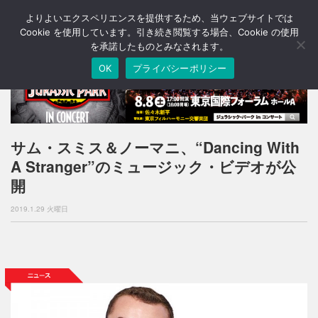
よりよいエクスペリエンスを提供するため、当ウェブサイトでは
T
o
Cookie を使用しています。引き続き閲覧する場合、Cookie の使用
g
を承諾したものとみなされます。
g
OK
プライバシーポリシー
l
e
n
a
v
i
サム・スミス＆ノーマニ、“Dancing With
g
A Stranger”のミュージック・ビデオが公
a
t
開
i
o
2019.1.29 火曜日
n