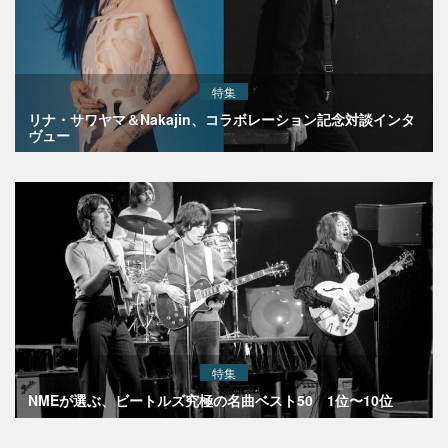
特集
リナ・サワヤマ＆Nakajin、コラボレーション記念対談インタ
ヴュー
特集
NMEが選ぶ、ビートルズ究極の名曲ベスト50 1位〜10位