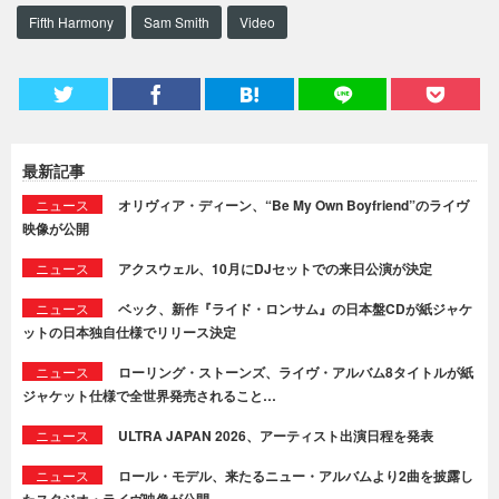
Fifth Harmony
Sam Smith
Video
最新記事
ニュース
オリヴィア・ディーン、“Be My Own Boyfriend”のライヴ
映像が公開
ニュース
アクスウェル、10月にDJセットでの来日公演が決定
ニュース
ベック、新作『ライド・ロンサム』の日本盤CDが紙ジャケ
ットの日本独自仕様でリリース決定
ニュース
ローリング・ストーンズ、ライヴ・アルバム8タイトルが紙
ジャケット仕様で全世界発売されること…
ニュース
ULTRA JAPAN 2026、アーティスト出演日程を発表
ニュース
ロール・モデル、来たるニュー・アルバムより2曲を披露し