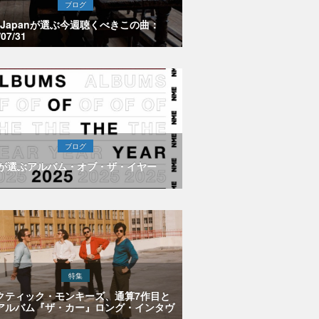
ブログ
E Japanが選ぶ今週聴くべきこの曲：
/07/31
ブログ
Eが選ぶアルバム・オブ・ザ・イヤー
特集
クティック・モンキーズ、通算7作目と
アルバム『ザ・カー』ロング・インタヴ