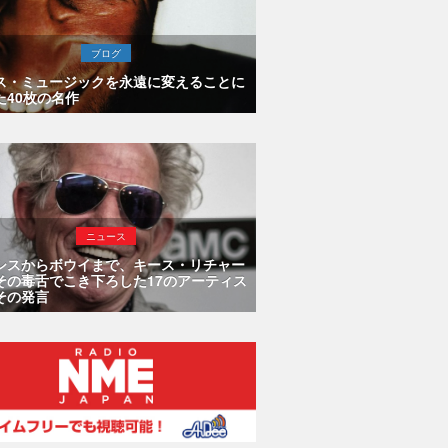
ブログ
ス・ミュージックを永遠に変えることに
た40枚の名作
ニュース
シスからボウイまで、キース・リチャー
その毒舌でこき下ろした17のアーティス
その発言