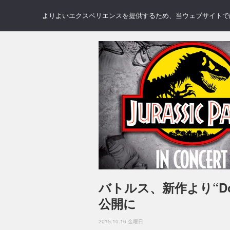
NEWS
REVIEWS
GAL
よりよいエクスペリエンスを提供するため、当ウェブサイトでは 
バトルス、新作より“Do
公開に
2015.10.16 金曜日