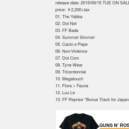
release date: 2015/09/15 TUE ON SAL
price: ￥2,200+tax
01. The Yabba
02. Dot Net
03. FF Bada
04. Summer Simmer
05. Cacio e Pepe
06. Non-Violence
07. Dot Com
08. Tyne Wear
09. Tricentennial
10. Megatouch
11. Flora > Fauna
12. Luu Le
13. FF Reprise *Bonus Track for Japan
GUNS N’ R