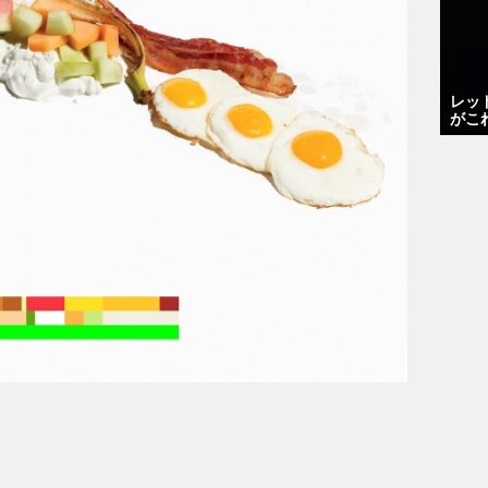
レッ
がこ