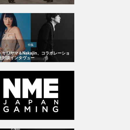
特集
・サワヤマ＆Nakajin、コラボレーショ
念対談インタヴュー