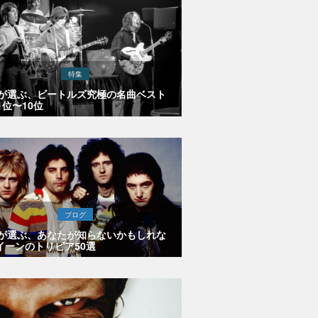
特集
Eが選ぶ、ビートルズ究極の名曲ベスト
1位〜10位
ブログ
Eが選ぶ、あなたが知らないかもしれな
イーンのトリビア50選