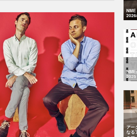
NM
2026
NM
2025
アー
なる
ュー