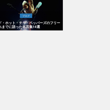
ブログ
ド・ホット・チリ・ペッパーズのフリー
れまでに語った名言集14選