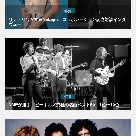
特集
リナ・サワヤマ＆Nakajin、コラボレーション記念対談インタ
ヴュー
特集
NMEが選ぶ、ビートルズ究極の名曲ベスト50 1位〜10位