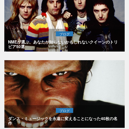
ブログ
NMEが選ぶ、あなたが知らないかもしれないクイーンのトリ
ビア50選
ブログ
ダンス・ミュージックを永遠に変えることになった40枚の名
作