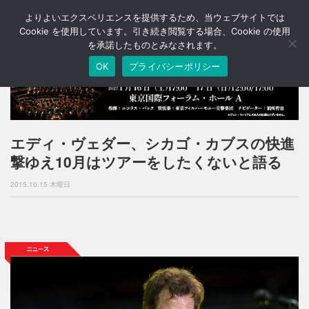
よりよいエクスペリエンスを提供するため、当ウェブサイトでは
T
o
Cookie を使用しています。引き続き閲覧する場合、Cookie の使用
g
を承諾したものとみなされます。
g
OK
プライバシーポリシー
l
e
n
a
v
i
エディ・ヴェダー、シカゴ・カブスの快進
g
撃ゆえ10月はツアーをしたくないと語る
a
t
2015.10.15 木曜日
i
o
n