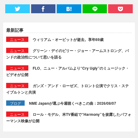
最新記事
ニュース
ウィリアム・オービットが逝去。享年69歳
ニュース
グリーン・デイのビリー・ジョー・アームストロング、バ
ンドの政治性について思いを語る
ニュース
FLO、ニュー・アルバムより“Cry Ugly”のミュージック・
ビデオが公開
ニュース
ガンズ・アンド・ローゼズ、トロント公演でクリス・ステ
イプルトンと共演
ブログ
NME Japanが選ぶ今週聴くべきこの曲：2026/08/07
ニュース
ロール・モデル、米TV番組で“Harmony”を披露したパフォ
ーマンス映像が公開