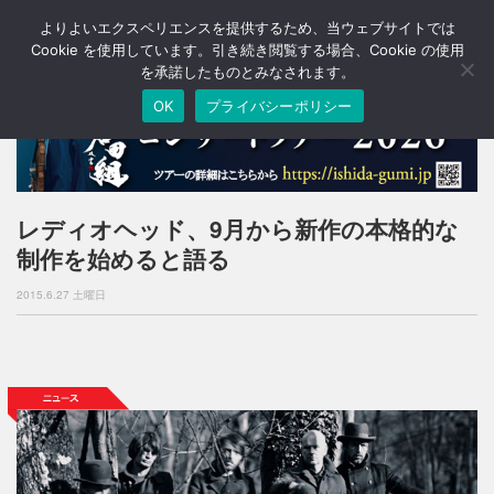
よりよいエクスペリエンスを提供するため、当ウェブサイトでは
T
o
Cookie を使用しています。引き続き閲覧する場合、Cookie の使用
g
を承諾したものとみなされます。
g
OK
プライバシーポリシー
l
e
n
a
v
i
レディオヘッド、9月から新作の本格的な
g
制作を始めると語る
a
t
2015.6.27 土曜日
i
o
n