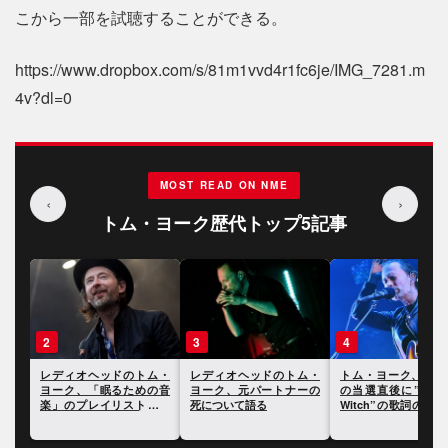
こから一部を試聴することができる。
https://www.dropbox.com/s/81m1vvd4r1fc6je/IMG_7281.m
4v?dl=0
MOST READ ON NME
‹
›
トム・ヨーク歴代トップ5記事
3
4
5
ム・
レディオヘッドのトム・
トム・ヨーク、トランプ
レディオヘッドのト
の音
ヨーク、元パートナーの
の当選直後に”Burn The
ヨーク、『キッド 
を公
死について語る
Witch”の歌詞の一部をツ
制作時に陥ったスラ
イート
について語る