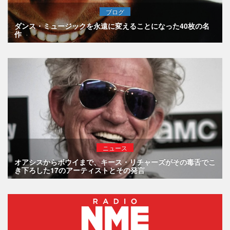
ブログ
ダンス・ミュージックを永遠に変えることになった40枚の名
作
ニュース
オアシスからボウイまで、キース・リチャーズがその毒舌でこ
き下ろした17のアーティストとその発言