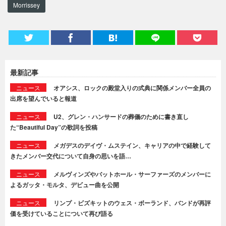
Morrissey
最新記事
ニュース
オアシス、ロックの殿堂入りの式典に関係メンバー全員の
出席を望んでいると報道
ニュース
U2、グレン・ハンサードの葬儀のために書き直し
た“Beautiful Day”の歌詞を投稿
ニュース
メガデスのデイヴ・ムステイン、キャリアの中で経験して
きたメンバー交代について自身の思いを語…
ニュース
メルヴィンズやバットホール・サーファーズのメンバーに
よるガッタ・モルタ、デビュー曲を公開
ニュース
リンプ・ビズキットのウェス・ボーランド、バンドが再評
価を受けていることについて再び語る