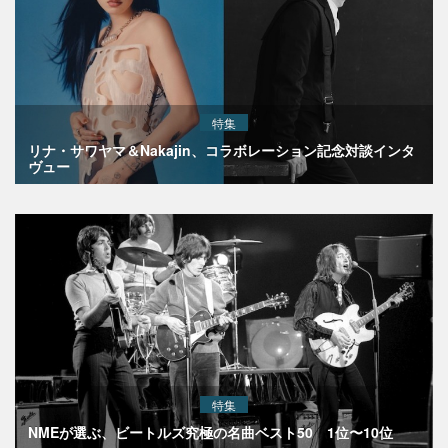
特集
リナ・サワヤマ＆Nakajin、コラボレーション記念対談インタ
ヴュー
特集
NMEが選ぶ、ビートルズ究極の名曲ベスト50 1位〜10位