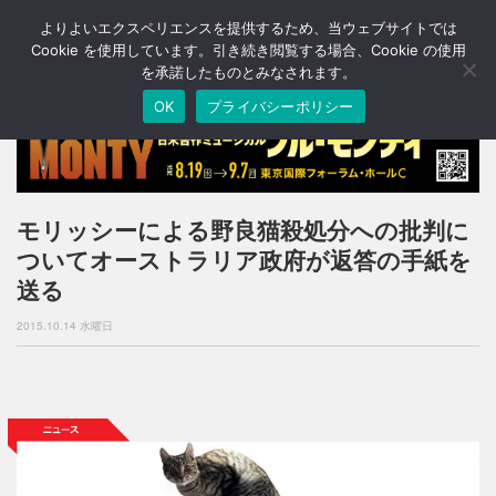
よりよいエクスペリエンスを提供するため、当ウェブサイトでは
T
o
Cookie を使用しています。引き続き閲覧する場合、Cookie の使用
g
を承諾したものとみなされます。
g
OK
プライバシーポリシー
l
e
n
a
v
i
モリッシーによる野良猫殺処分への批判に
g
ついてオーストラリア政府が返答の手紙を
a
t
送る
i
o
2015.10.14 水曜日
n