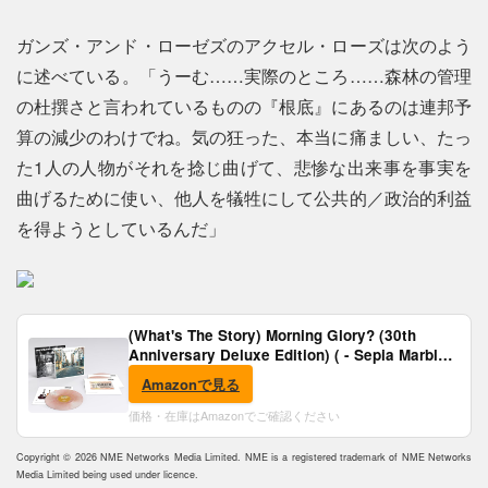
ガンズ・アンド・ローゼズのアクセル・ローズは次のよう
に述べている。「うーむ……実際のところ……森林の管理
の杜撰さと言われているものの『根底』にあるのは連邦予
算の減少のわけでね。気の狂った、本当に痛ましい、たっ
た1人の人物がそれを捻じ曲げて、悲惨な出来事を事実を
曲げるために使い、他人を犠牲にして公共的／政治的利益
を得ようとしているんだ」
(What's The Story) Morning Glory? (30th
Anniversary Deluxe Edition) ( - Sepia Marble
Vinyl) [Analog]
Amazonで見る
価格・在庫はAmazonでご確認ください
Copyright © 2026 NME Networks Media Limited. NME is a registered trademark of NME Networks
Media Limited being used under licence.