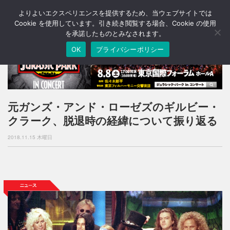
よりよいエクスペリエンスを提供するため、当ウェブサイトでは
T
o
Cookie を使用しています。引き続き閲覧する場合、Cookie の使用
g
を承諾したものとみなされます。
g
OK
プライバシーポリシー
l
e
n
a
v
i
元ガンズ・アンド・ローゼズのギルビー・
g
クラーク、脱退時の経緯について振り返る
a
t
2018.11.15 木曜日
i
o
n