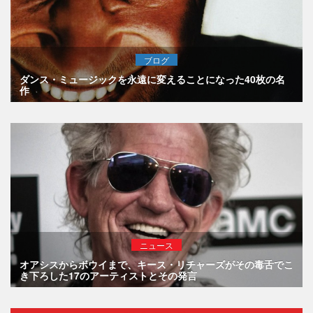
ブログ
ダンス・ミュージックを永遠に変えることになった40枚の名
作
ニュース
オアシスからボウイまで、キース・リチャーズがその毒舌でこ
き下ろした17のアーティストとその発言