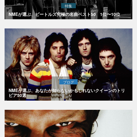
特集
NMEが選ぶ、ビートルズ究極の名曲ベスト50 1位〜10位
ブログ
NMEが選ぶ、あなたが知らないかもしれないクイーンのトリ
ビア50選