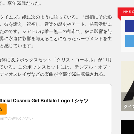
いる。享年52歳だった。
タイムズ』紙に次のように語っている。「最初にその影
、彼を讃え、祝福し、音楽の歴史やアート、慈善活動に
たのです。シアトルは唯一無二の都市で、彼に影響を与
界に永遠に影響を与えることになったムーヴメントを生
と感じています」
体に及ぶボックスセット『クリス・コーネル』が11月
している。このボックスセットには、テンプル・オブ・
ディオスレイヴなどの楽曲が全部で62曲収録される。
fficial Cosmic Girl Buffalo Logo Tシャツ
クイ
る
zonでご確認ください