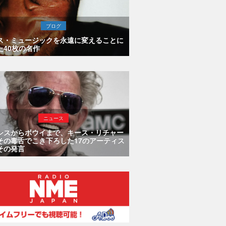
ブログ
ス・ミュージックを永遠に変えることに
た40枚の名作
ニュース
シスからボウイまで、キース・リチャー
その毒舌でこき下ろした17のアーティス
その発言