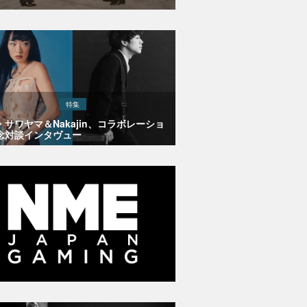
特集
・サワヤマ＆Nakajin、コラボレーショ
念対談インタヴュー