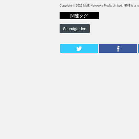
Copyright © 2026 NME Networks Media Limited. NME is a reg
関連タグ
Soundgarden