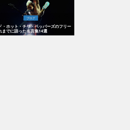
ブログ
ド・ホット・チリ・ペッパーズのフリー
れまでに語った名言集14選