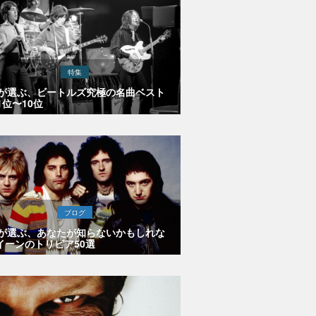
特集
Eが選ぶ、ビートルズ究極の名曲ベスト
1位〜10位
ブログ
Eが選ぶ、あなたが知らないかもしれな
イーンのトリビア50選