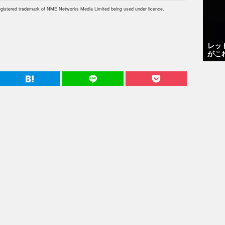
istered trademark of NME Networks Media Limited being used under licence.
レッ
がこ