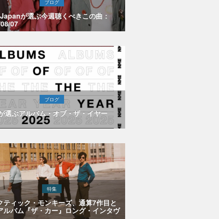
ブログ
E Japanが選ぶ今週聴くべきこの曲：
/08/07
ブログ
Eが選ぶアルバム・オブ・ザ・イヤー
特集
クティック・モンキーズ、通算7作目と
アルバム『ザ・カー』ロング・インタヴ