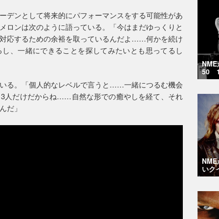
ーデンとして将来的にパフォーマンスをする可能性があ
メロンは次のように語っている。「今はまだゆっくりと
対応するための余裕を取っているんだよ……何かを続け
るし、一緒にできることを探してみたいとも思ってるし
NM
50 
いる。「個人的なレベルで言うと……一緒につるむ機会
3人だけだからね……自然な形での癒やしを経て、それ
んだ」
NM
いク