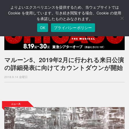
よりよいエクスペリエンスを提供するため、当ウェブサイトでは
T
o
Cookie を使用しています。引き続き閲覧する場合、Cookie の使用
g
を承諾したものとみなされます。
g
OK
プライバシーポリシー
l
e
n
a
v
i
マルーン5、2019年2月に行われる来日公演
g
の詳細発表に向けてカウントダウンが開始
a
t
2018.9.14 金曜日
i
o
n