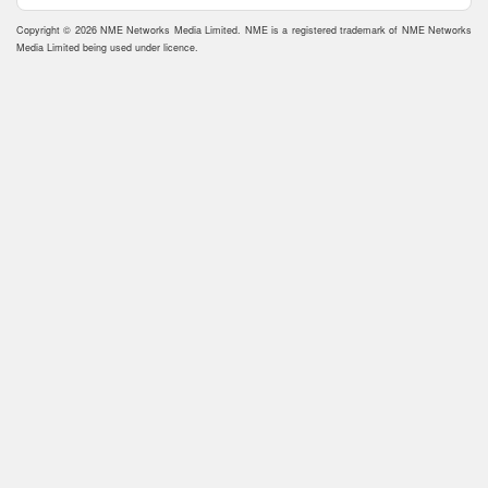
Copyright © 2026 NME Networks Media Limited. NME is a registered trademark of NME Networks
Media Limited being used under licence.