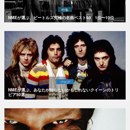
特集
NMEが選ぶ、ビートルズ究極の名曲ベスト50 1位〜10位
ブログ
NMEが選ぶ、あなたが知らないかもしれないクイーンのトリ
ビア50選