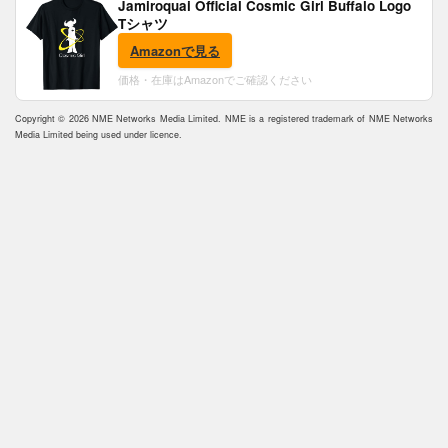
Jamiroquai Official Cosmic Girl Buffalo Logo
Tシャツ
Amazonで見る
価格・在庫はAmazonでご確認ください
Copyright © 2026 NME Networks Media Limited. NME is a registered trademark of NME Networks
Media Limited being used under licence.