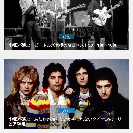
特集
NMEが選ぶ、ビートルズ究極の名曲ベスト50 1位〜10位
ブログ
NMEが選ぶ、あなたが知らないかもしれないクイーンのトリ
ビア50選