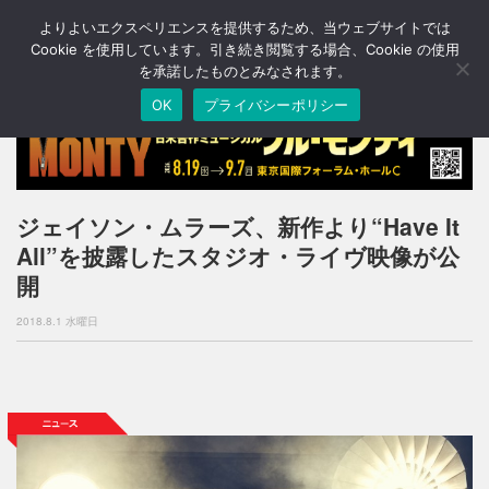
よりよいエクスペリエンスを提供するため、当ウェブサイトでは
T
o
Cookie を使用しています。引き続き閲覧する場合、Cookie の使用
g
を承諾したものとみなされます。
g
OK
プライバシーポリシー
l
e
n
a
v
i
ジェイソン・ムラーズ、新作より“Have It
g
All”を披露したスタジオ・ライヴ映像が公
a
t
開
i
o
2018.8.1 水曜日
n