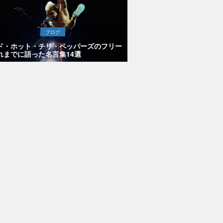
ブログ
ド・ホット・チリ・ペッパーズのフリー
れまでに語った名言集14選