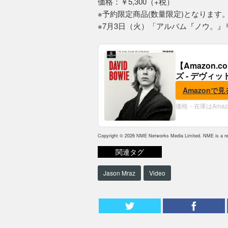
価格：￥5,300（+税）
※予約限定商品(数量限定)となります
※7月3日（火）「アルバム『ノウ。
【Amazon
ズ - デヴィッ
Amazonで見
価格・在庫はAma
Copyright © 2026 NME Networks Media Limited. NME is a reg
関連タグ
Jason Mraz
Video