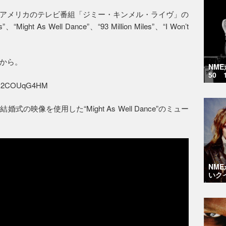
アメリカのテレビ番組「ジミー・キンメル・ライヴ」の
t As Well Dance”、“93 Million Miles”、“I Won’t
から。
NM
50 
=MH2COUqG4HM
映像を使用した“Might As Well Dance”のミュー
NM
いク