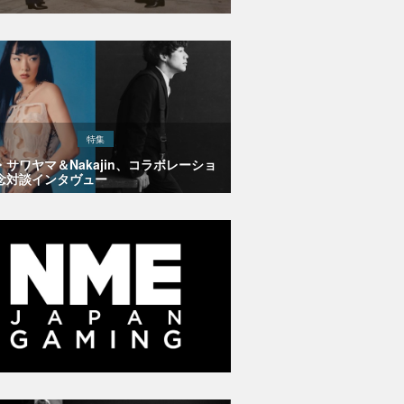
特集
・サワヤマ＆Nakajin、コラボレーショ
念対談インタヴュー