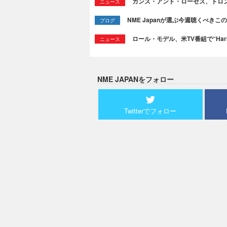
ガンズ・アンド・ローゼズ、トロ
ニュース
NME Japanが選ぶ今週聴くべきこの曲：
ブログ
ロール・モデル、米TV番組で“Ha
ニュース
NME JAPANをフォロー
Twitterでフォロー