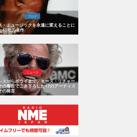
ブログ
ス・ミュージックを永遠に変えることに
た40枚の名作
ニュース
シスからボウイまで、キース・リチャー
その毒舌でこき下ろした17のアーティス
その発言