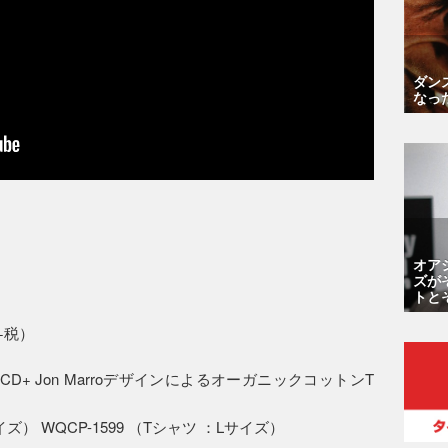
ダン
なっ
オア
ズが
トと
（+税）
ition（CD+ Jon MarroデザインによるオーガニックコットンT
イズ） WQCP-1599 （Tシャツ ：Lサイズ）