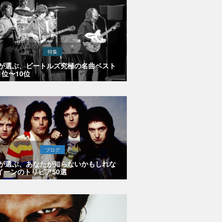
特集
Eが選ぶ、ビートルズ究極の名曲ベスト
1位〜10位
ブログ
Eが選ぶ、あなたが知らないかもしれな
イーンのトリビア50選