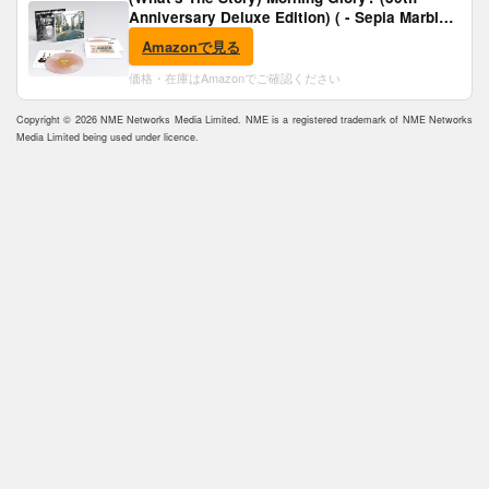
Anniversary Deluxe Edition) ( - Sepia Marble
Vinyl) [Analog]
Amazonで見る
価格・在庫はAmazonでご確認ください
Copyright © 2026 NME Networks Media Limited. NME is a registered trademark of NME Networks
Media Limited being used under licence.