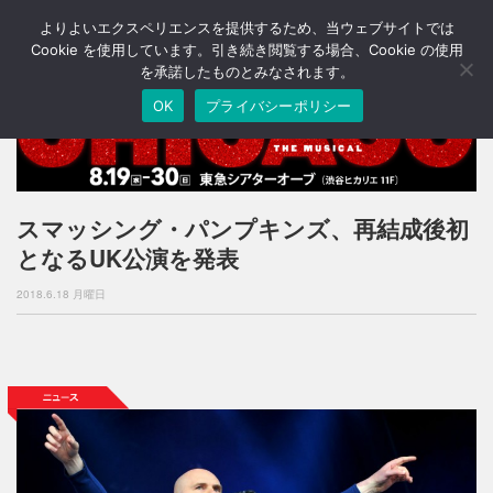
よりよいエクスペリエンスを提供するため、当ウェブサイトでは
T
o
Cookie を使用しています。引き続き閲覧する場合、Cookie の使用
g
を承諾したものとみなされます。
g
OK
プライバシーポリシー
l
e
n
a
v
i
スマッシング・パンプキンズ、再結成後初
g
となるUK公演を発表
a
t
2018.6.18 月曜日
i
o
n