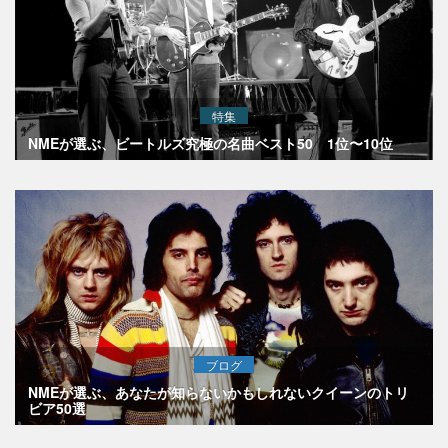
特集
NMEが選ぶ、ビートルズ究極の名曲ベスト50 1位〜10位
ブログ
NMEが選ぶ、あなたが知らないかもしれないクイーンのトリ
ビア50選