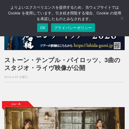
よりよいエクスペリエンスを提供するため、当ウェブサイトでは
T
o
Cookie を使用しています。引き続き閲覧する場合、Cookie の使用
g
を承諾したものとみなされます。
g
OK
プライバシーポリシー
l
e
n
a
v
i
ストーン・テンプル・パイロッツ、3曲の
g
スタジオ・ライヴ映像が公開
a
t
2018.4.25 水曜日
i
o
n