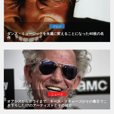
ブログ
ダンス・ミュージックを永遠に変えることになった40枚の名
作
ニュース
オアシスからボウイまで、キース・リチャーズがその毒舌でこ
き下ろした17のアーティストとその発言