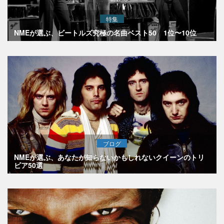
特集
NMEが選ぶ、ビートルズ究極の名曲ベスト50 1位〜10位
ブログ
NMEが選ぶ、あなたが知らないかもしれないクイーンのトリ
ビア50選