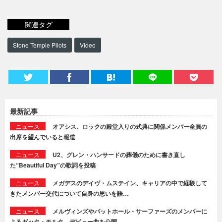
関連タグ
Stone Temple Pilots
Video
最新記事
ニュース
オアシス、ロックの殿堂入りの式典に関係メンバー全員の
出席を望んでいると報道
ニュース
U2、グレン・ハンサードの葬儀のために書き直し
た“Beautiful Day”の歌詞を投稿
ニュース
メガデスのデイヴ・ムステイン、キャリアの中で経験して
きたメンバー交代について自身の思いを語…
ニュース
メルヴィンズやバットホール・サーファーズのメンバーに
よるガッタ・モルタ、デビュー曲を公開