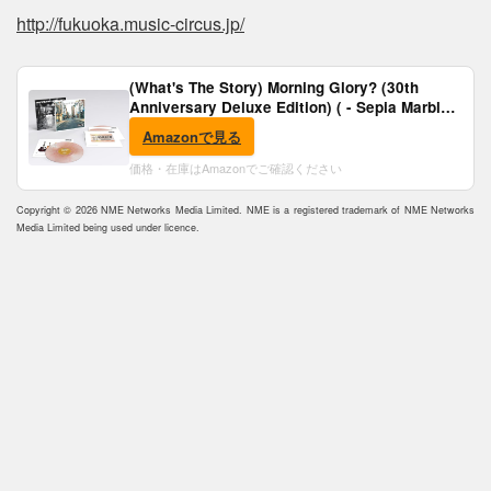
http://fukuoka.music-circus.jp/
(What's The Story) Morning Glory? (30th
Anniversary Deluxe Edition) ( - Sepia Marble
Vinyl) [Analog]
Amazonで見る
価格・在庫はAmazonでご確認ください
Copyright © 2026 NME Networks Media Limited. NME is a registered trademark of NME Networks
Media Limited being used under licence.