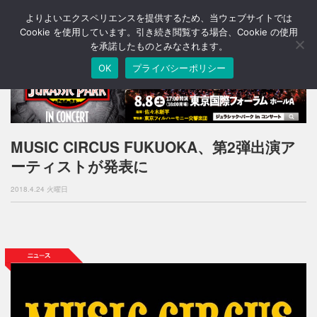
よりよいエクスペリエンスを提供するため、当ウェブサイトでは
T
o
Cookie を使用しています。引き続き閲覧する場合、Cookie の使用
g
を承諾したものとみなされます。
g
OK
プライバシーポリシー
l
e
n
a
v
i
MUSIC CIRCUS FUKUOKA、第2弾出演ア
g
ーティストが発表に
a
t
2018.4.24 火曜日
i
o
n