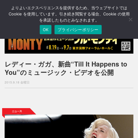
よりよいエクスペリエンスを提供するため、当ウェブサイトでは
T
o
Cookie を使用しています。引き続き閲覧する場合、Cookie の使用
g
を承諾したものとみなされます。
g
OK
プライバシーポリシー
l
e
n
a
v
i
レディー・ガガ、新曲“Till It Happens to
g
You”のミュージック・ビデオを公開
a
t
2015.9.18 金曜日
i
o
n