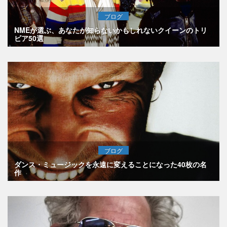
ブログ
NMEが選ぶ、あなたが知らないかもしれないクイーンのトリ
ビア50選
ブログ
ダンス・ミュージックを永遠に変えることになった40枚の名
作