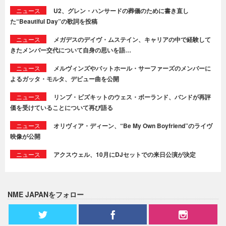
ニュース
U2、グレン・ハンサードの葬儀のために書き直し
た“Beautiful Day”の歌詞を投稿
ニュース
メガデスのデイヴ・ムステイン、キャリアの中で経験して
きたメンバー交代について自身の思いを語…
ニュース
メルヴィンズやバットホール・サーファーズのメンバーに
よるガッタ・モルタ、デビュー曲を公開
ニュース
リンプ・ビズキットのウェス・ボーランド、バンドが再評
価を受けていることについて再び語る
ニュース
オリヴィア・ディーン、“Be My Own Boyfriend”のライヴ
映像が公開
ニュース
アクスウェル、10月にDJセットでの来日公演が決定
NME JAPANをフォロー