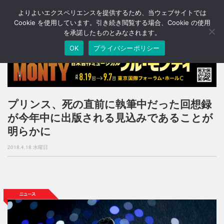
よりよいエクスペリエンスを提供するため、当ウェブサイトでは
T
o
Cookie を使用しています。引き続き閲覧する場合、Cookie の使用
g
を承諾したものとみなされます。
g
OK
プライバシーポリシー
l
e
n
a
v
i
プリンス、死の直前に執筆中だった回想録
g
が今年中に出版される見込みであることが
a
t
明らかに
i
o
2018.4.18 水曜日
n