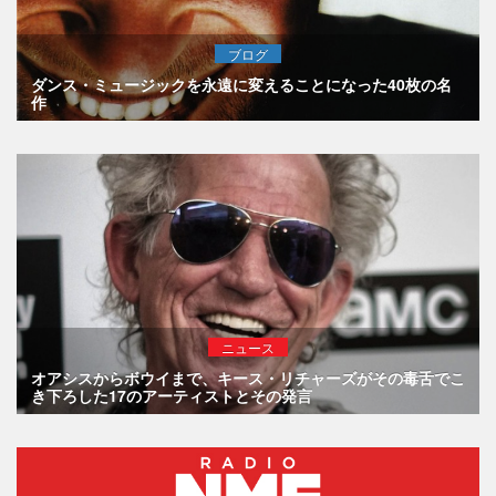
ブログ
ダンス・ミュージックを永遠に変えることになった40枚の名
作
ニュース
オアシスからボウイまで、キース・リチャーズがその毒舌でこ
き下ろした17のアーティストとその発言