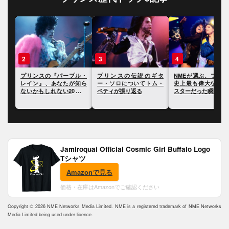
3
4
5
ル・
プリンスの伝説のギタ
NMEが選ぶ、プリンスが
プリンス、生前に遺
知ら
ー・ソロについてトム・
史上最も偉大なロック・
文書の中でケイティ
のト
ペティが振り返る
スターだった瞬間10選
ペリーやエド・シー
を批判
Jamiroquai Official Cosmic Girl Buffalo Logo
Tシャツ
Amazonで見る
価格・在庫はAmazonでご確認ください
Copyright © 2026 NME Networks Media Limited. NME is a registered trademark of NME Networks
Media Limited being used under licence.