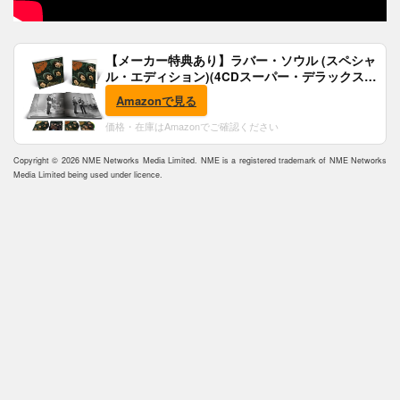
【メーカー特典あり】ラバー・ソウル (スペシャ
ル・エディション)(4CDスーパー・デラックス)
(完全生産限定盤)(SHM-CD)(特典:B2ポスター付)
Amazonで見る
価格・在庫はAmazonでご確認ください
Copyright © 2026 NME Networks Media Limited. NME is a registered trademark of NME Networks
Media Limited being used under licence.