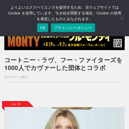
よりよいエクスペリエンスを提供するため、当ウェブサイトでは
T
o
Cookie を使用しています。引き続き閲覧する場合、Cookie の使用
g
を承諾したものとみなされます。
g
OK
プライバシーポリシー
l
e
n
a
v
i
コートニー・ラヴ、フー・ファイターズを
g
1000人でカヴァーした団体とコラボ
a
t
2018.4.17 火曜日
i
o
n