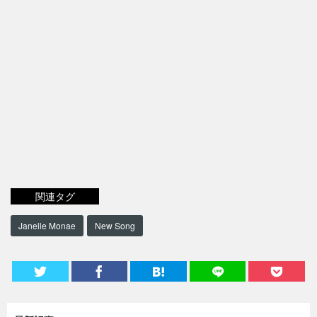
関連タグ
Janelle Monae
New Song