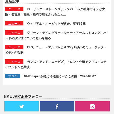
最新記事
ニュース
ローリング・ストーンズ、メンバー3人の直筆サインが大
阪・名古屋・札幌・福岡で展示されること…
ニュース
ウィリアム・オービットが逝去。享年69歳
ニュース
グリーン・デイのビリー・ジョー・アームストロング、バ
ンドの政治性について思いを語る
ニュース
FLO、ニュー・アルバムより“Cry Ugly”のミュージック・
ビデオが公開
ニュース
ガンズ・アンド・ローゼズ、トロント公演でクリス・ステ
イプルトンと共演
ブログ
NME Japanが選ぶ今週聴くべきこの曲：2026/08/07
NME JAPANをフォロー