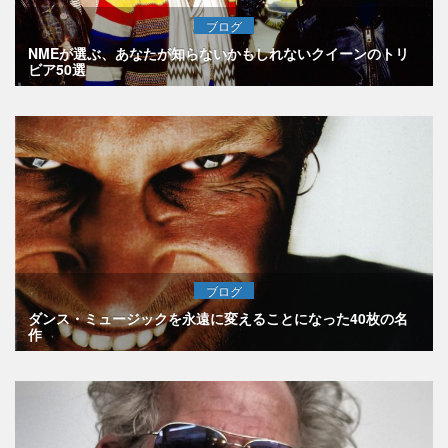
ブログ
NMEが選ぶ、あなたが知らないかもしれないクイーンのトリ
ビア50選
ブログ
ダンス・ミュージックを永遠に変えることになった40枚の名
作