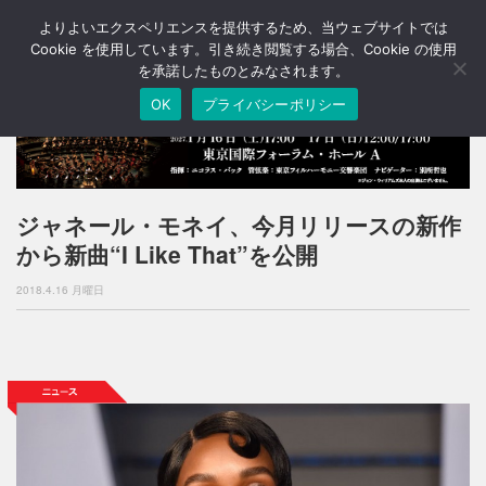
よりよいエクスペリエンスを提供するため、当ウェブサイトでは
T
o
Cookie を使用しています。引き続き閲覧する場合、Cookie の使用
g
を承諾したものとみなされます。
g
OK
プライバシーポリシー
l
e
n
a
v
i
ジャネール・モネイ、今月リリースの新作
g
から新曲“I Like That”を公開
a
t
2018.4.16 月曜日
i
o
n