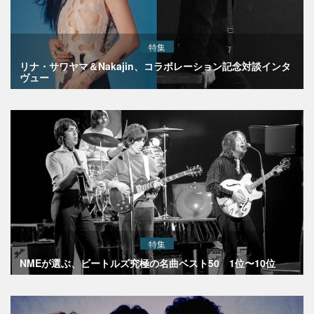
特集
リナ・サワヤマ＆Nakajin、コラボレーション記念対談インタ
ヴュー
特集
NMEが選ぶ、ビートルズ究極の名曲ベスト50 1位〜10位