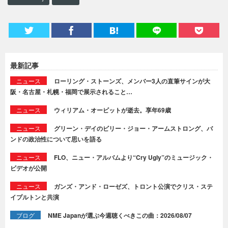
最新記事
ニュース
ローリング・ストーンズ、メンバー3人の直筆サインが大
阪・名古屋・札幌・福岡で展示されること…
ニュース
ウィリアム・オービットが逝去。享年69歳
ニュース
グリーン・デイのビリー・ジョー・アームストロング、バ
ンドの政治性について思いを語る
ニュース
FLO、ニュー・アルバムより“Cry Ugly”のミュージック・
ビデオが公開
ニュース
ガンズ・アンド・ローゼズ、トロント公演でクリス・ステ
イプルトンと共演
ブログ
NME Japanが選ぶ今週聴くべきこの曲：2026/08/07