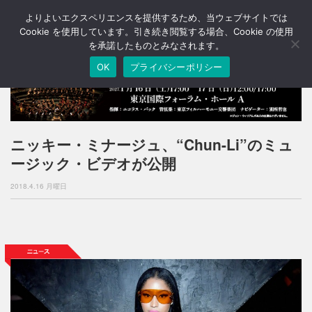
よりよいエクスペリエンスを提供するため、当ウェブサイトでは
T
o
Cookie を使用しています。引き続き閲覧する場合、Cookie の使用
g
を承諾したものとみなされます。
g
OK
プライバシーポリシー
l
e
n
a
v
i
ニッキー・ミナージュ、“Chun-Li”のミュ
g
ージック・ビデオが公開
a
t
2018.4.16 月曜日
i
o
n