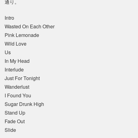
通り。
Intro
Wasted On Each Other
Pink Lemonade
Wild Love
Us
In My Head
Interlude
Just For Tonight
Wanderlust
I Found You
Sugar Drunk High
Stand Up
Fade Out
Slide