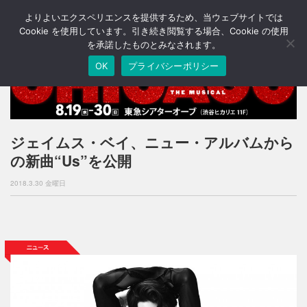
よりよいエクスペリエンスを提供するため、当ウェブサイトでは
T
o
Cookie を使用しています。引き続き閲覧する場合、Cookie の使用
g
を承諾したものとみなされます。
g
OK
プライバシーポリシー
l
e
n
a
v
i
ジェイムス・ベイ、ニュー・アルバムから
g
の新曲“Us”を公開
a
t
2018.3.30 金曜日
i
o
n