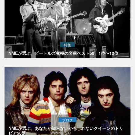
特集
NMEが選ぶ、ビートルズ究極の名曲ベスト50 1位〜10位
ブログ
NMEが選ぶ、あなたが知らないかもしれないクイーンのトリ
ビア50選