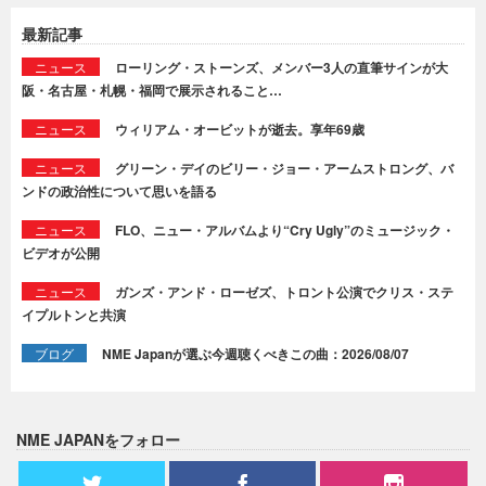
最新記事
ニュース
ローリング・ストーンズ、メンバー3人の直筆サインが大
阪・名古屋・札幌・福岡で展示されること…
ニュース
ウィリアム・オービットが逝去。享年69歳
ニュース
グリーン・デイのビリー・ジョー・アームストロング、バ
ンドの政治性について思いを語る
ニュース
FLO、ニュー・アルバムより“Cry Ugly”のミュージック・
ビデオが公開
ニュース
ガンズ・アンド・ローゼズ、トロント公演でクリス・ステ
イプルトンと共演
ブログ
NME Japanが選ぶ今週聴くべきこの曲：2026/08/07
NME JAPANをフォロー