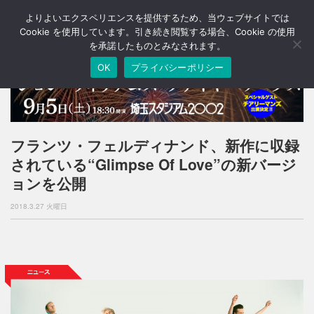
よりよいエクスペリエンスを提供するため、当ウェブサイトでは
T
o
Cookie を使用しています。引き続き閲覧する場合、Cookie の使用
g
を承諾したものとみなされます。
g
OK
プライバシーポリシー
l
e
n
a
v
i
フランツ・フェルディナンド、新作に収録
g
されている“Glimpse Of Love”の新バージ
a
t
ョンを公開
i
o
2018.3.27 火曜日
n