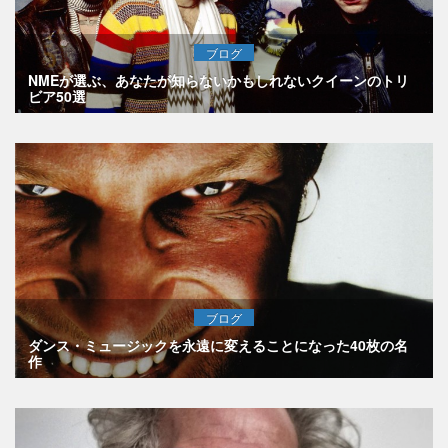
ブログ
NMEが選ぶ、あなたが知らないかもしれないクイーンのトリ
ビア50選
ブログ
ダンス・ミュージックを永遠に変えることになった40枚の名
作