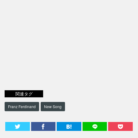
関連タグ
Franz Ferdinand
New Song