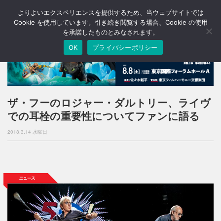
よりよいエクスペリエンスを提供するため、当ウェブサイトでは
T
o
Cookie を使用しています。引き続き閲覧する場合、Cookie の使用
g
を承諾したものとみなされます。
g
OK
プライバシーポリシー
l
e
n
a
v
i
ザ・フーのロジャー・ダルトリー、ライヴ
g
での耳栓の重要性についてファンに語る
a
t
2018.3.14 水曜日
i
o
n