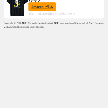
Tシャツ
Amazonで見る
価格・在庫はAmazonでご確認ください
Copyright © 2026 NME Networks Media Limited. NME is a registered trademark of NME Networks
Media Limited being used under licence.