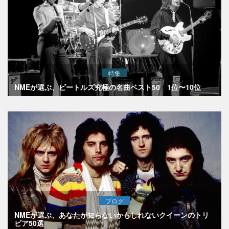
特集
NMEが選ぶ、ビートルズ究極の名曲ベスト50 1位〜10位
ブログ
NMEが選ぶ、あなたが知らないかもしれないクイーンのトリ
ビア50選