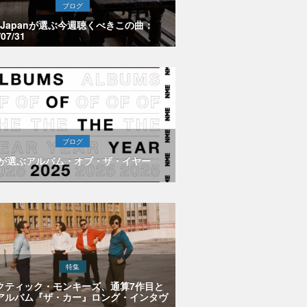
ブログ
E Japanが選ぶ今週聴くべきこの曲：
/07/31
ブログ
Eが選ぶアルバム・オブ・ザ・イヤー
特集
クティック・モンキーズ、通算7作目と
アルバム『ザ・カー』ロング・インタヴ