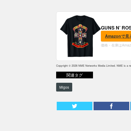
GUNS N’ R
Amazonで見
価格・在庫はAma
Copyright © 2026 NME Networks Media Limited. NME is a reg
関連タグ
Migos