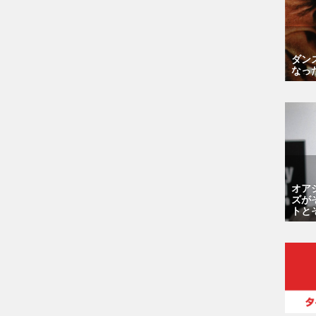
ダン
なっ
オア
ズが
トと