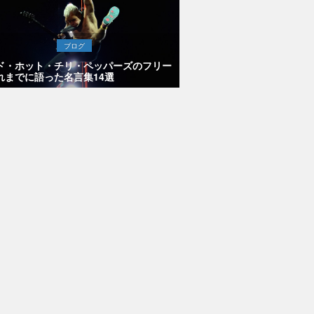
ブログ
ド・ホット・チリ・ペッパーズのフリー
れまでに語った名言集14選