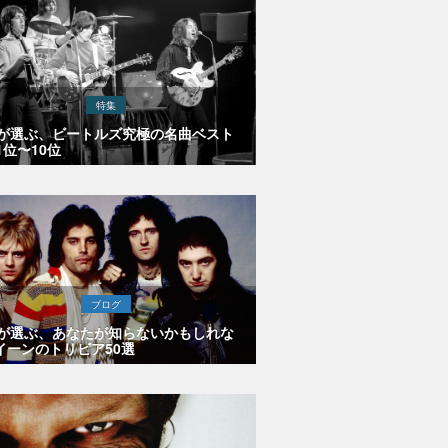
特集
Eが選ぶ、ビートルズ究極の名曲ベスト
1位〜10位
ブログ
Eが選ぶ、あなたが知らないかもしれな
イーンのトリビア50選