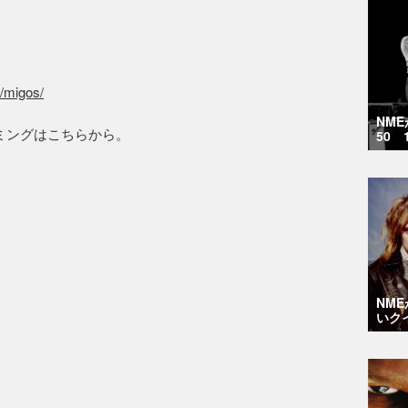
t/migos/
NM
ミングはこちらから。
50 
NM
いク