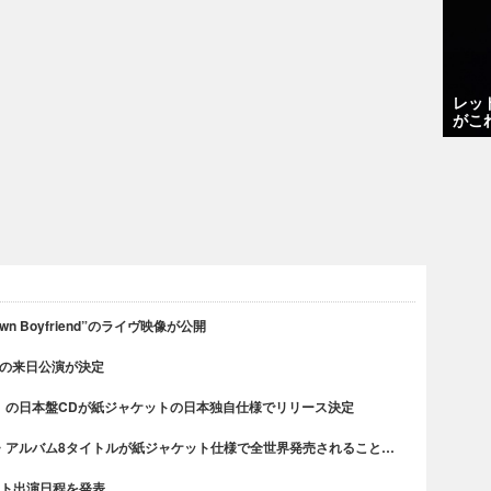
レッ
がこ
n Boyfriend”のライヴ映像が公開
での来日公演が決定
』の日本盤CDが紙ジャケットの日本独自仕様でリリース決定
・アルバム8タイトルが紙ジャケット仕様で全世界発売されること…
ティスト出演日程を発表