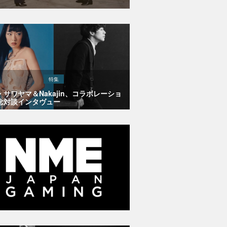
特集
・サワヤマ＆Nakajin、コラボレーショ
念対談インタヴュー