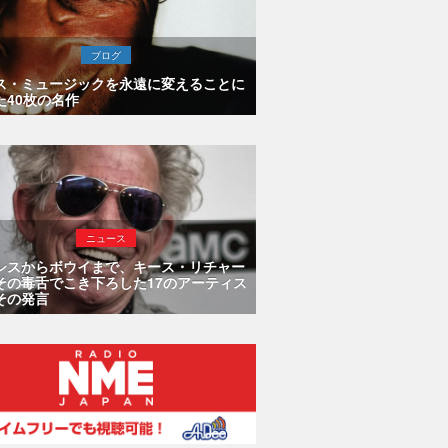
ブログ
ス・ミュージックを永遠に変えることに
た40枚の名作
ニュース
シスからボウイまで、キース・リチャー
その毒舌でこき下ろした17のアーティス
その発言