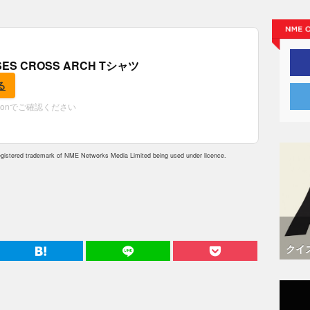
OSES CROSS ARCH Tシャツ
る
zonでご確認ください
istered trademark of NME Networks Media Limited being used under licence.
クイ