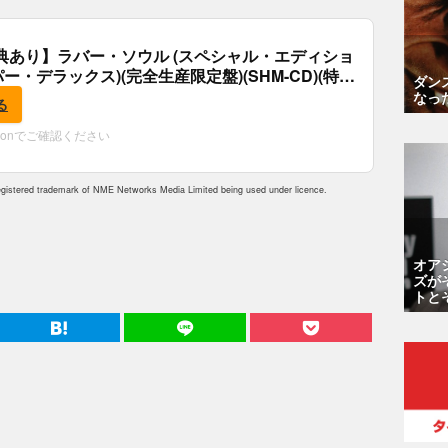
典あり】ラバー・ソウル (スペシャル・エディショ
パー・デラックス)(完全生産限定盤)(SHM-CD)(特
ダン
付)
なっ
る
zonでご確認ください
istered trademark of NME Networks Media Limited being used under licence.
オア
ズが
トと