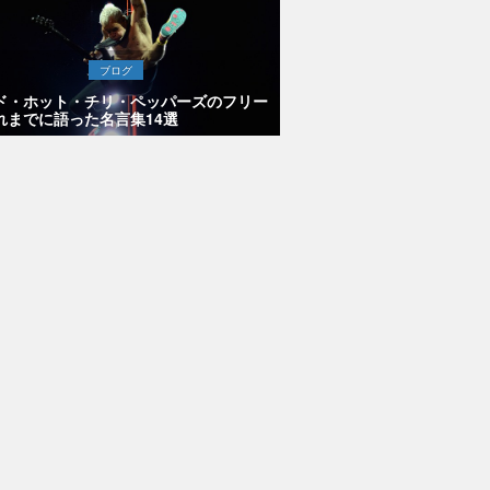
ブログ
ド・ホット・チリ・ペッパーズのフリー
れまでに語った名言集14選