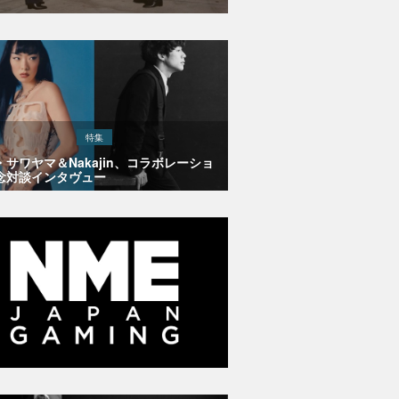
特集
・サワヤマ＆Nakajin、コラボレーショ
念対談インタヴュー