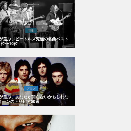
特集
Eが選ぶ、ビートルズ究極の名曲ベスト
1位〜10位
ブログ
Eが選ぶ、あなたが知らないかもしれな
イーンのトリビア50選