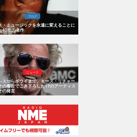
ブログ
ス・ミュージックを永遠に変えることに
た40枚の名作
ニュース
シスからボウイまで、キース・リチャー
その毒舌でこき下ろした17のアーティス
その発言