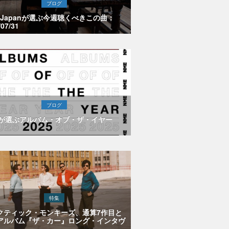
ブログ
E Japanが選ぶ今週聴くべきこの曲：
/07/31
ブログ
Eが選ぶアルバム・オブ・ザ・イヤー
特集
クティック・モンキーズ、通算7作目と
アルバム『ザ・カー』ロング・インタヴ