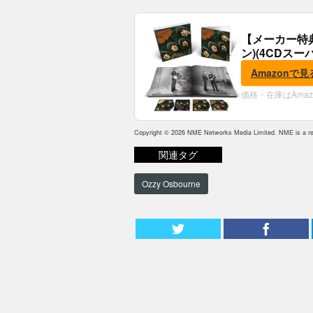
【メーカー特
ン)(4CDスー
典:B2ポスター
Amazonで見
価格・在庫はAma
Copyright © 2026 NME Networks Media Limited. NME is a reg
関連タグ
Ozzy Osbourne