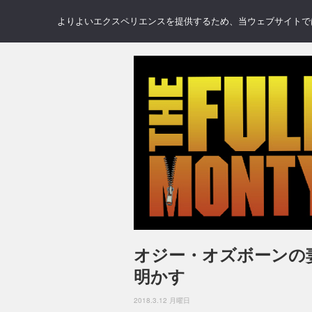
NEWS
REVIEWS
GAL
よりよいエクスペリエンスを提供するため、当ウェブサイトでは 
オジー・オズボーンの
明かす
2018.3.12 月曜日