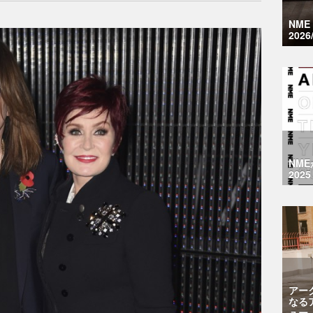
NM
2026
NM
2025
アー
なる
ュー