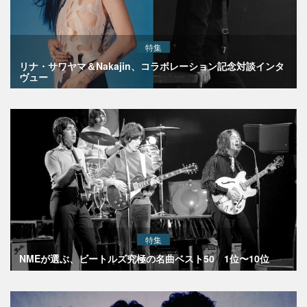
特集
リナ・サワヤマ＆Nakajin、コラボレーション記念対談インタ
ヴュー
特集
NMEが選ぶ、ビートルズ究極の名曲ベスト50 1位〜10位