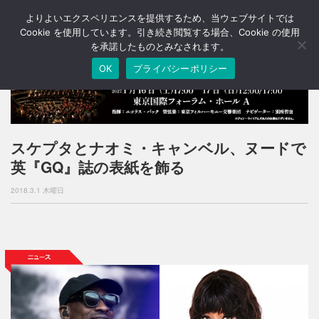
よりよいエクスペリエンスを提供するため、当ウェブサイトでは
T
o
Cookie を使用しています。引き続き閲覧する場合、Cookie の使用
g
を承諾したものとみなされます。
g
OK
プライバシーポリシー
l
e
n
a
v
i
スケプタとナオミ・キャンベル、ヌードで
g
英『GQ』誌の表紙を飾る
a
t
2018.3.1 木曜日
i
o
n