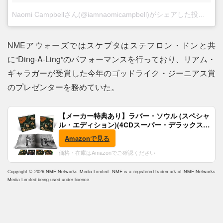
Naomi Campbellさん(@iamnaomicampbell)がシェアした投稿
–
2月
NMEアウォーズではスケプタはステフロン・ドンと共
に“Ding-A-Ling”のパフォーマンスを行っており、リアム・
ギャラガーが受賞した今年のゴッドライク・ジーニアス賞
のプレゼンターを務めていた。
【メーカー特典あり】ラバー・ソウル (スペシャ
ル・エディション)(4CDスーパー・デラックス)
(完全生産限定盤)(SHM-CD)(特典:B2ポスター付)
Amazonで見る
価格・在庫はAmazonでご確認ください
Copyright © 2026 NME Networks Media Limited. NME is a registered trademark of NME Networks
Media Limited being used under licence.