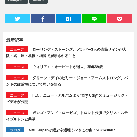
最新記事
ニュース
ローリング・ストーンズ、メンバー3人の直筆サインが大
阪・名古屋・札幌・福岡で展示されること…
ニュース
ウィリアム・オービットが逝去。享年69歳
ニュース
グリーン・デイのビリー・ジョー・アームストロング、バ
ンドの政治性について思いを語る
ニュース
FLO、ニュー・アルバムより“Cry Ugly”のミュージック・
ビデオが公開
ニュース
ガンズ・アンド・ローゼズ、トロント公演でクリス・ステ
イプルトンと共演
ブログ
NME Japanが選ぶ今週聴くべきこの曲：2026/08/07