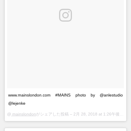
www.mainslondon.com #MAINS photo by @anlestudio
@lejenke
@
mainslondon
がシェアした投稿 –
2月 28, 2018 at 1:26午後 PST