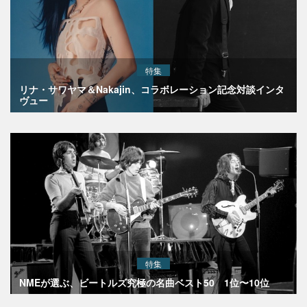
特集
リナ・サワヤマ＆Nakajin、コラボレーション記念対談インタ
ヴュー
特集
NMEが選ぶ、ビートルズ究極の名曲ベスト50 1位〜10位