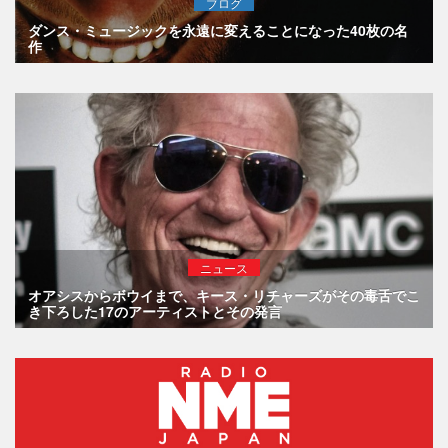
ブログ
ダンス・ミュージックを永遠に変えることになった40枚の名
作
ニュース
オアシスからボウイまで、キース・リチャーズがその毒舌でこ
き下ろした17のアーティストとその発言