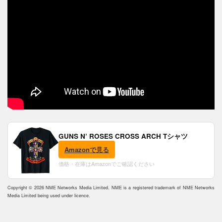
GUNS N’ ROSES CROSS ARCH Tシャツ
Amazonで見る
価格・在庫はAmazonでご確認ください
Copyright © 2026 NME Networks Media Limited. NME is a registered trademark of NME Networks
Media Limited being used under licence.