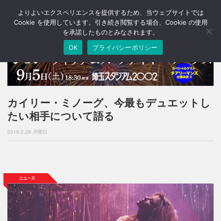
よりよいエクスペリエンスを提供するため、当ウェブサイトでは
T
o
Cookie を使用しています。引き続き閲覧する場合、Cookie の使用
g
を承諾したものとみなされます。
g
OK
プライバシーポリシー
l
e
n
a
v
i
カイリー・ミノーグ、今最もデュエットし
g
たい相手について語る
a
t
2018.2.26 月曜日
i
o
n