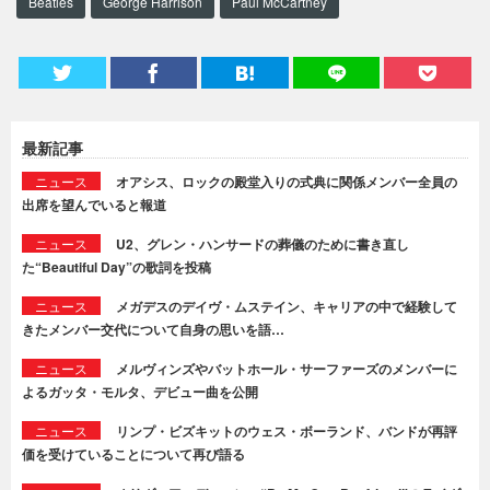
Beatles
George Harrison
Paul McCartney
最新記事
ニュース
オアシス、ロックの殿堂入りの式典に関係メンバー全員の
出席を望んでいると報道
ニュース
U2、グレン・ハンサードの葬儀のために書き直し
た“Beautiful Day”の歌詞を投稿
ニュース
メガデスのデイヴ・ムステイン、キャリアの中で経験して
きたメンバー交代について自身の思いを語…
ニュース
メルヴィンズやバットホール・サーファーズのメンバーに
よるガッタ・モルタ、デビュー曲を公開
ニュース
リンプ・ビズキットのウェス・ボーランド、バンドが再評
価を受けていることについて再び語る