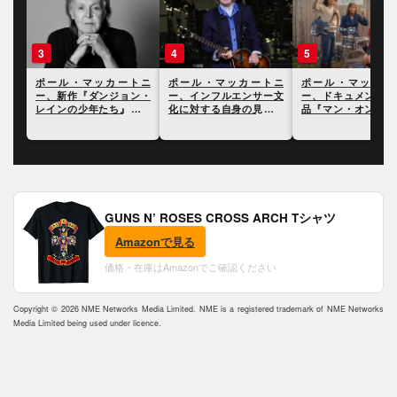
3
4
5
トニ
ポール・マッカートニ
ポール・マッカートニ
ポール・マッカー
ティ
ー、新作『ダンジョン・
ー、インフルエンサー文
ー、ドキュメンタリ
を発
レインの少年たち』につ
化に対する自身の見解を
品『マン・オン・ザ
いて語った最新インタヴ
語る
ン』に寄せて
ュー
GUNS N’ ROSES CROSS ARCH Tシャツ
Amazonで見る
価格・在庫はAmazonでご確認ください
Copyright © 2026 NME Networks Media Limited. NME is a registered trademark of NME Networks
Media Limited being used under licence.