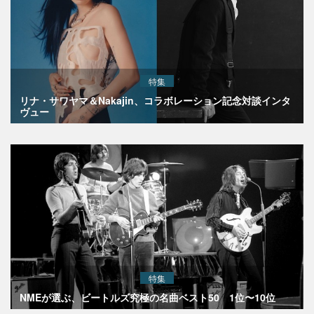
特集
リナ・サワヤマ＆Nakajin、コラボレーション記念対談インタ
ヴュー
特集
NMEが選ぶ、ビートルズ究極の名曲ベスト50 1位〜10位