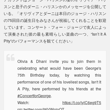
スンと息子のダーニ・ハリスンかのメッセージを公開して
いる。「オリヴィアとダーニは本日のジョージ・ハリスン
の75回目の誕生日をみなさんが祝福してくれることを歓迎
しています。コンサート・フォー・ジョージで友人によっ
て演奏された彼の最も素晴らしい楽曲の一つ、“Isn’t It A
Pity”のパフォーマンスを観てください」
Olivia & Dhani invite you to join them in
celebrating what would have been George's
75th Birthday today, by watching this
performance of one of his loveliest songs, Isn't It
A Pity, here performed by his friends at the
#ConcertforGeorge
.
Watch:
https://t.co/jylC6eg9T5
pic.twitter.com/l9lVWnipQT