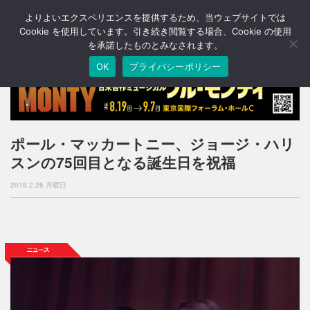
よりよいエクスペリエンスを提供するため、当ウェブサイトでは
T
o
Cookie を使用しています。引き続き閲覧する場合、Cookie の使用
g
を承諾したものとみなされます。
g
OK
プライバシーポリシー
l
e
n
a
v
i
ポール・マッカートニー、ジョージ・ハリ
g
スンの75回目となる誕生日を祝福
a
t
2018.2.26 月曜日
i
o
n