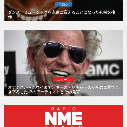
ブログ
ダンス・ミュージックを永遠に変えることになった40枚の名
作
ニュース
オアシスからボウイまで、キース・リチャーズがその毒舌でこ
き下ろした17のアーティストとその発言