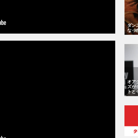
ダン
なっ
オア
ズが
トと