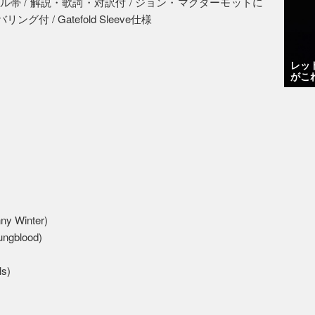
ル帯 / 解説・歌詞・対訳付 / ジョン・マクダーモットに
ング付 / Gatefold Sleeve仕様
レッ
がこ
nny Winter)
oungblood)
ls)