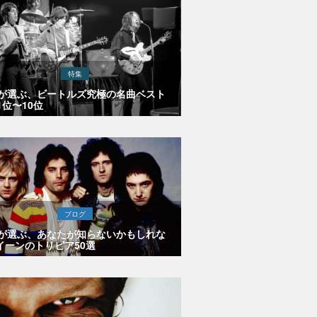
特集
Eが選ぶ、ビートルズ究極の名曲ベスト
1位〜10位
ブログ
Eが選ぶ、あなたが知らないかもしれな
イーンのトリビア50選