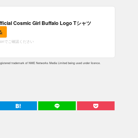
fficial Cosmic Girl Buffalo Logo Tシャツ
る
zonでご確認ください
istered trademark of NME Networks Media Limited being used under licence.