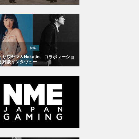
特集
・サワヤマ＆Nakajin、コラボレーショ
念対談インタヴュー