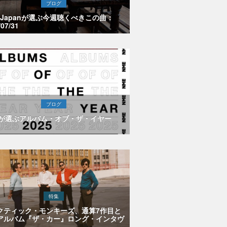
ブログ
E Japanが選ぶ今週聴くべきこの曲：
/07/31
ブログ
Eが選ぶアルバム・オブ・ザ・イヤー
特集
クティック・モンキーズ、通算7作目と
アルバム『ザ・カー』ロング・インタヴ