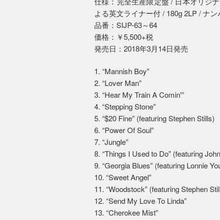
仕様：完全生産限定盤 / 日本オリジナ
よる英文ライナー付 / 180g 2LP / ナンバリ
品番：SIJP-63～64
価格：￥5,500+税
発売日：2018年3月14日発売
1. “Mannish Boy”
2. “Lover Man”
3. “Hear My Train A Comin'”
4. “Stepping Stone”
5. “$20 Fine” (featuring Stephen Stills)
6. “Power Of Soul”
7. “Jungle”
8. “Things I Used to Do” (featuring Joh
9. “Georgia Blues” (featuring Lonnie Y
10. “Sweet Angel”
11. “Woodstock” (featuring Stephen Stil
12. “Send My Love To Linda”
13. “Cherokee Mist”