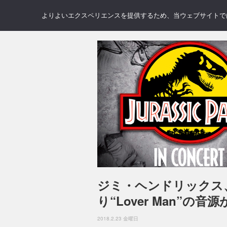
NEWS
REVIEWS
GAL
よりよいエクスペリエンスを提供するため、当ウェブサイトでは 
ジミ・ヘンドリックス
り“Lover Man”の音
2018.2.23 金曜日