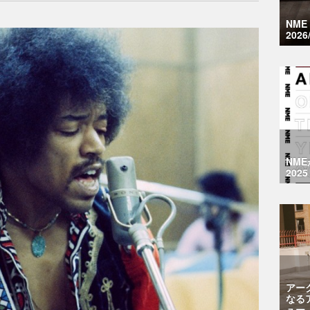
NM
2026
NM
2025
アー
なる
ュー