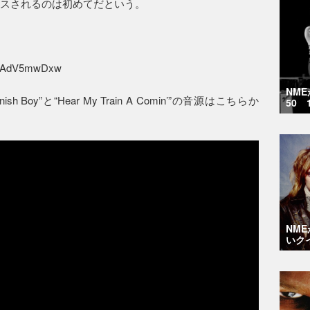
ースされるのは初めてだという。
=HHAdV5mwDxw
NM
oy”と“Hear My Train A Comin’”の音源はこちらか
50 
NM
いク