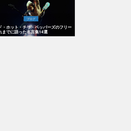
ブログ
ド・ホット・チリ・ペッパーズのフリー
れまでに語った名言集14選