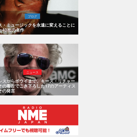
ブログ
ス・ミュージックを永遠に変えることに
た40枚の名作
ニュース
シスからボウイまで、キース・リチャー
その毒舌でこき下ろした17のアーティス
その発言