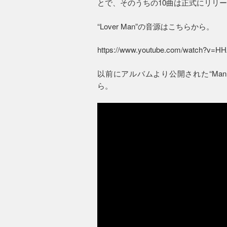
とで、そのうちの10曲は正式にリリ
“Lover Man”の音源はこちらから。
https://www.youtube.com/watch?v
以前にアルバムより公開された“Mannish B
ら。