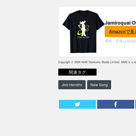
Jamiroquai O
Amazonで見
価格・在庫はAma
Copyright © 2026 NME Networks Media Limited. NME is a reg
関連タグ
Jimi Hendrix
New Song