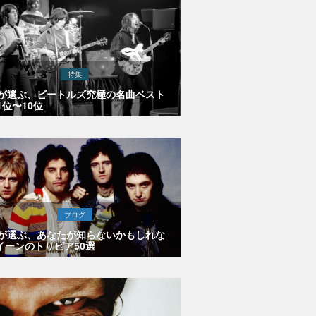
特集
Eが選ぶ、ビートルズ究極の名曲ベスト
1位〜10位
ブログ
Eが選ぶ、あなたが知らないかもしれな
イーンのトリビア50選