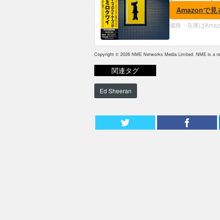
Amazonで見
価格・在庫はAma
Copyright © 2026 NME Networks Media Limited. NME is a reg
関連タグ
Ed Sheeran