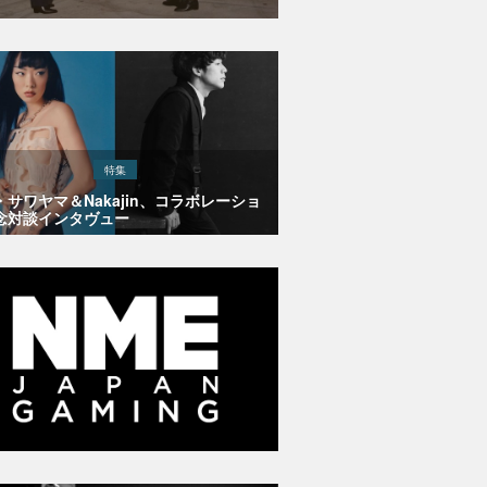
特集
・サワヤマ＆Nakajin、コラボレーショ
念対談インタヴュー