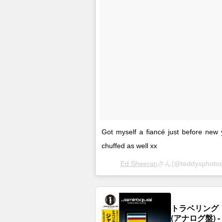
Got myself a fiancé just before new
chuffed as well xx
Ed Sheeran
さん(@teddyspho
トラベリング
(アナログ盤) -