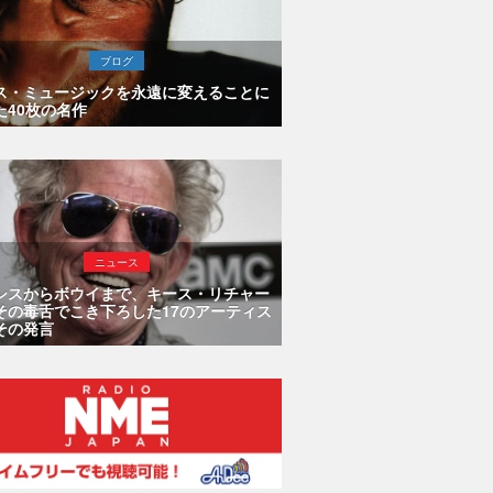
ブログ
ス・ミュージックを永遠に変えることに
た40枚の名作
ニュース
シスからボウイまで、キース・リチャー
その毒舌でこき下ろした17のアーティス
その発言