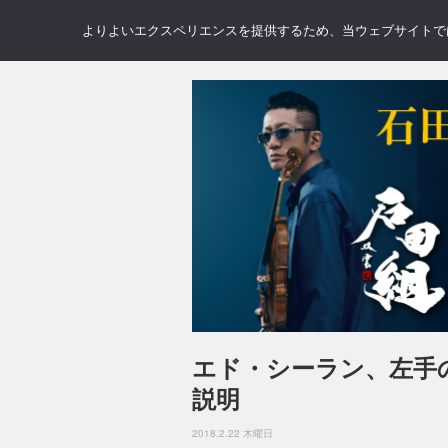
NEWS
REVIEWS
GAL
よりよいエクスペリエンスを提供するため、当ウェブサイトでは 
エド・シーラン、左手
説明
2018.2.22 木曜日