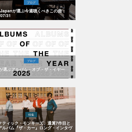
ブログ
E Japanが選ぶ今週聴くべきこの曲：
/07/31
ブログ
Eが選ぶアルバム・オブ・ザ・イヤー
特集
クティック・モンキーズ、通算7作目と
アルバム『ザ・カー』ロング・インタヴ