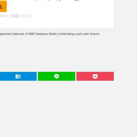
る
zonでご確認ください
istered trademark of NME Networks Media Limited being used under licence.