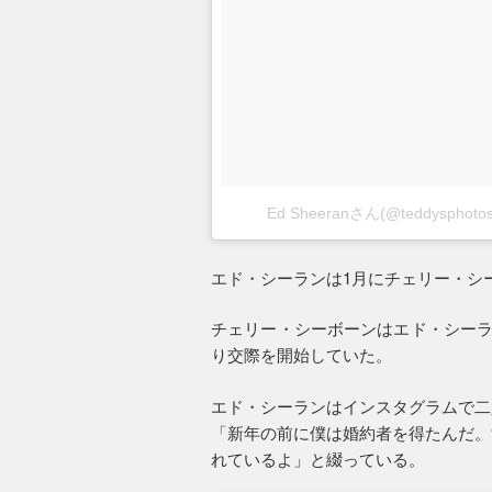
Ed Sheeranさん(@teddysph
エド・シーランは1月にチェリー・シ
チェリー・シーボーンはエド・シーラ
り交際を開始していた。
エド・シーランはインスタグラムで二
「新年の前に僕は婚約者を得たんだ。
れているよ」と綴っている。