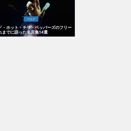
ブログ
ド・ホット・チリ・ペッパーズのフリー
れまでに語った名言集14選